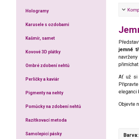
Kompl
Hologramy
Karusele s ozdobami
Jemn
Kašmír, samet
Představt
jemné tř
Kovové 3D plátky
navrženy
přimíchat
Ombré zdobení nehtů
Ať už si
Perličky a kaviár
Připravte
eleganci 
Pigmenty na nehty
Objevte n
Pomůcky na zdobení nehtů
Razítkovací metoda
Samolepicí pásky
Barva