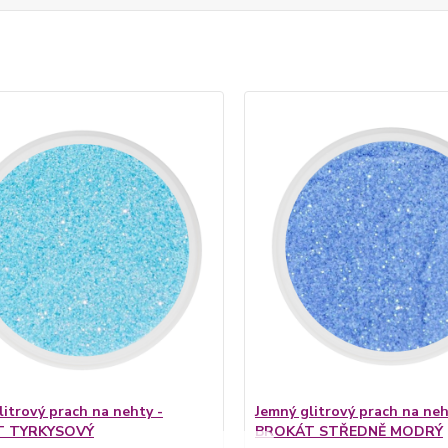
litrový prach na nehty -
Jemný glitrový prach na neh
T TYRKYSOVÝ
BROKÁT STŘEDNĚ MODRÝ