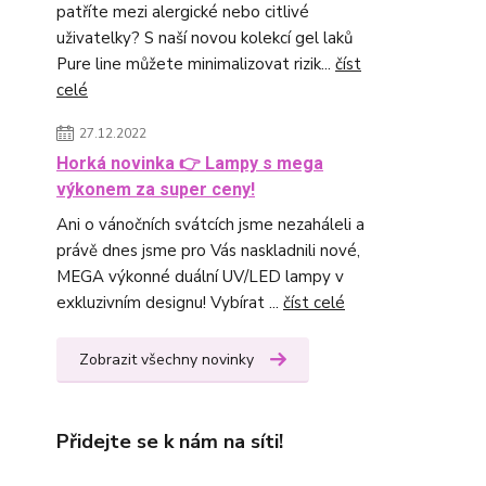
patříte mezi alergické nebo citlivé
uživatelky? S naší novou kolekcí gel laků
Pure line můžete minimalizovat rizik...
číst
celé
27.12.2022
Horká novinka 👉 Lampy s mega
výkonem za super ceny!
Ani o vánočních svátcích jsme nezaháleli a
právě dnes jsme pro Vás naskladnili nové,
MEGA výkonné duální UV/LED lampy v
exkluzivním designu! Vybírat ...
číst celé
Zobrazit všechny novinky
Přidejte se k nám na síti!