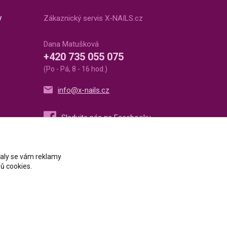
v
Zákaznický servis X-NAILS.cz
Dana Matušková
+420 735 055 075
(Po - Pá, 8 - 16 hod.)
info@x-nails.cz
ovaly se vám reklamy
ů cookies.