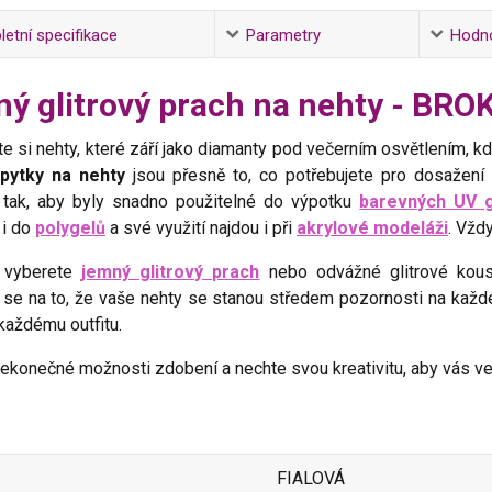
etní specifikace
Parametry
Hodn
ý glitrový prach na nehty - BR
e si nehty, které září jako diamanty pod večerním osvětlením, k
pytky na nehty
jsou přesně to, co potřebujete pro dosažení
 tak, aby byly snadno použitelné do výpotku
barevných UV 
 i do
polygelů
a své využití najdou i při
akrylové modeláži
. Vžd
 vyberete
jemný glitrový prach
nebo odvážné glitrové kousk
 se na to, že vaše nehty se stanou středem pozornosti na každ
každému outfitu.
ekonečné možnosti zdobení a nechte svou kreativitu, aby vás ved
FIALOVÁ