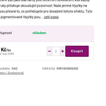
 které září jako diamanty pod večerním osvětlením, kde každý
ruky přitahuje okouzlující pozornost. Naše jemné třpytky na
sou přesně to, co potřebujete pro dosažení tohoto efektu. Tyto
 pigmentované třpytky jsou ...
celý popis
tupnost
skladem
 Kč
/
ks
Koupit
Kč
bez DPH
roduktu:
G62
EAN kód:
5901052826202
cenu / dostupnost