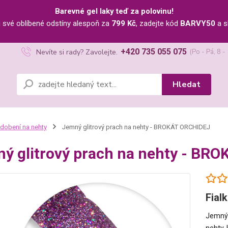
Barevné gel laky teď za polovinu!
u své oblíbené odstíny alespoň za
799 Kč
, zadejte kód
BARVY50
a s
+420 735 055 075
Nevíte si rady? Zavolejte.
(Po - Pá, 8 -
Hledat
dobení na nehty
Jemný glitrový prach na nehty - BROKÁT ORCHIDEJ
ý glitrový prach na nehty - BR
Fial
Jemný 