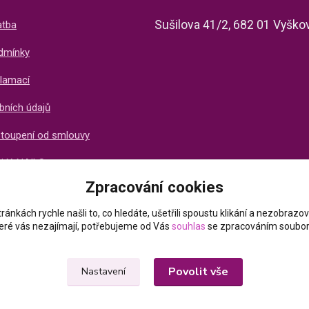
Sušilova 41/2, 682 01 Vyško
atba
dmínky
lamací
bních údajů
stoupení od smlouvy
ti X-NAILS
Zpracování cookies
ich zákazníků
ránkách rychle našli to, co hledáte, ušetřili spoustu klikání a nezobraz
které vás nezajímají, potřebujeme od Vás
souhlas
se zpracováním soubor
Povolit vše
Nastavení