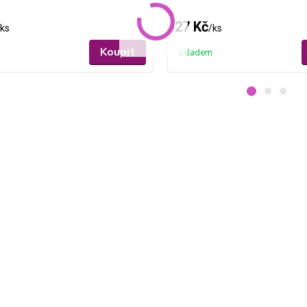
27 Kč
ks
/
ks
Koupit
skladem