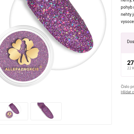
nehty,
pohyb 
nehty j
vysoce
Dos
27
22 
Číslo p
Hlídat 