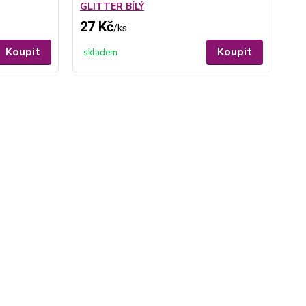
GLITTER BÍLÝ
BR
27 Kč
27
/
ks
Koupit
Koupit
skladem
sk