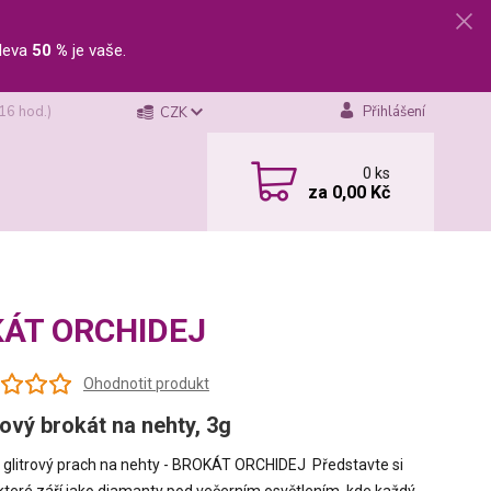
leva
50 %
je vaše.
 16 hod.)
Přihlášení
CZK
0
ks
za
0,00 Kč
OKÁT ORCHIDEJ
Ohodnotit produkt
kový brokát na nehty, 3g
glitrový prach na nehty - BROKÁT ORCHIDEJ Představte si