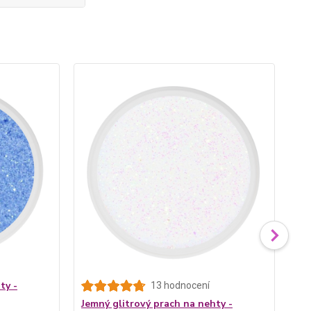
ty -
13 hodnocení
Jemný glitrový prach na nehty -
Je