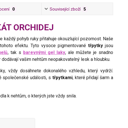
ocení
0
Související zboží
5
OKÁT ORCHIDEJ
de každý pohyb ruky přitahuje okouzlující pozornost. Naše
 tohoto efektu. Tyto vysoce pigmentované
třpytky
jsou
gelů
, tak s
barevnými gel laky
, ale můžete je snadno
y dodávají vašim nehtům neopakovatelný lesk a hloubku.
y, vždy dosáhnete dokonalého vzhledu, který vydrží.
é společenské události, s
třpytkami
, které přidají šarm a
la k nehtům, o kterých jste vždy snila.