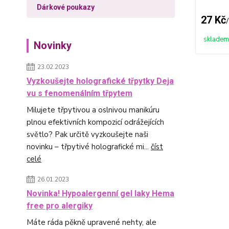
Dárkové poukazy
27 Kč
/
skladem
Novinky
23.02.2023
Vyzkoušejte holografické třpytky Deja
vu s fenomenálním třpytem
Milujete třpytivou a oslnivou manikúru
plnou efektivních kompozicí odrážejících
světlo? Pak určitě vyzkoušejte naši
novinku – třpytivé holografické mi...
číst
celé
26.01.2023
Novinka! Hypoalergenní gel laky Hema
free pro alergiky
Máte ráda pěkně upravené nehty, ale