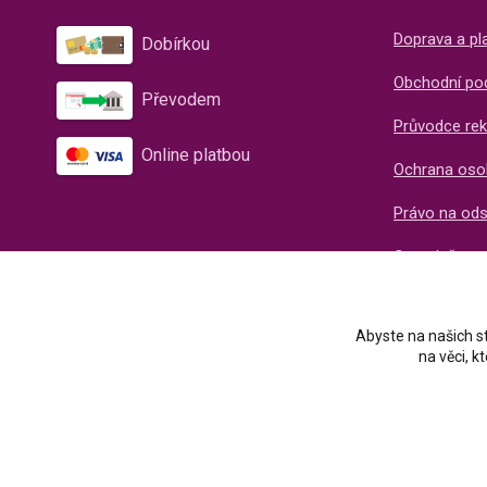
Doprava a pl
Dobírkou
Obchodní po
Převodem
Průvodce rek
Online platbou
Ochrana oso
Právo na od
O společnos
Recenze naš
Abyste na našich st
na věci, 