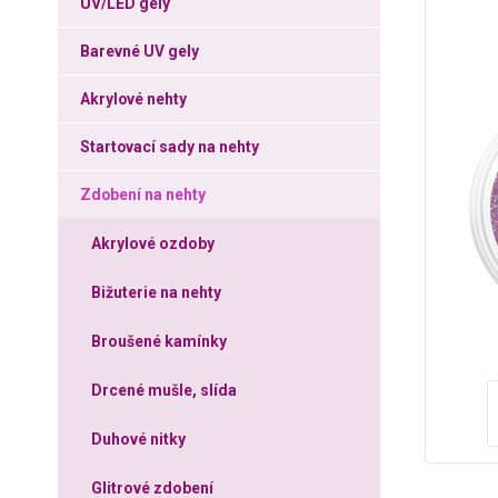
UV/LED gely
Barevné UV gely
Akrylové nehty
Startovací sady na nehty
Zdobení na nehty
Akrylové ozdoby
Bižuterie na nehty
Broušené kamínky
Drcené mušle, slída
Duhové nitky
Glitrové zdobení