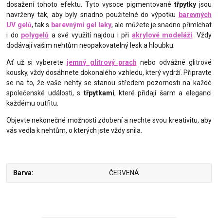
dosažení tohoto efektu. Tyto vysoce pigmentované
třpytky
jsou
navrženy tak, aby byly snadno použitelné do výpotku
barevných
UV gelů
, tak s
barevnými gel laky
, ale můžete je snadno přimíchat
i do
polygelů
a své využití najdou i při
akrylové modeláži
. Vždy
dodávají vašim nehtům neopakovatelný lesk a hloubku.
Ať už si vyberete
jemný glitrový prach
nebo odvážné glitrové
kousky, vždy dosáhnete dokonalého vzhledu, který vydrží. Připravte
se na to, že vaše nehty se stanou středem pozornosti na každé
společenské události, s
třpytkami
, které přidají šarm a eleganci
každému outfitu.
Objevte nekonečné možnosti zdobení a nechte svou kreativitu, aby
vás vedla k nehtům, o kterých jste vždy snila.
Barva
ČERVENÁ