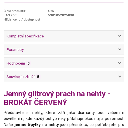
Číslo produktu:
G25
EAN kód:
5901052825830
Hlídat cenu / dostupnost
Kompletní specifikace
Parametry
Hodnocení
0
Související zboží
5
Jemný glitrový prach na nehty -
BROKÁT ČERVENÝ
Představte si nehty, které září jako diamanty pod večerním
osvětlením, kde každý pohyb ruky přitahuje okouzlující pozornost.
Naše
jemné třpytky na nehty
jsou přesně to, co potřebujete pro