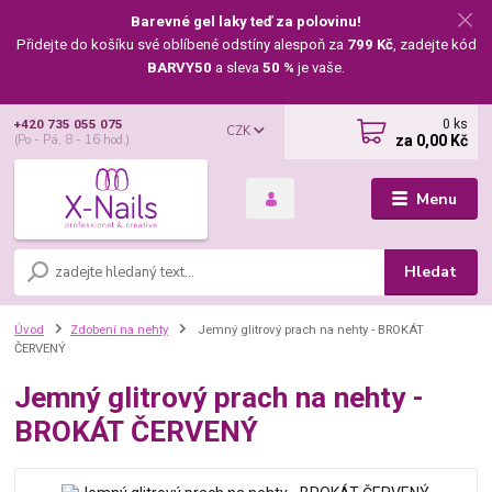
Barevné gel laky teď za polovinu!
Přidejte do košíku své oblíbené odstíny alespoň za
799 Kč
, zadejte kód
BARVY50
a sleva
50 %
je vaše.
0
ks
+420 735 055 075
CZK
za
0,00 Kč
(Po - Pá, 8 - 16 hod.)
Menu
Hledat
Úvod
Zdobení na nehty
Jemný glitrový prach na nehty - BROKÁT
ČERVENÝ
Jemný glitrový prach na nehty -
BROKÁT ČERVENÝ