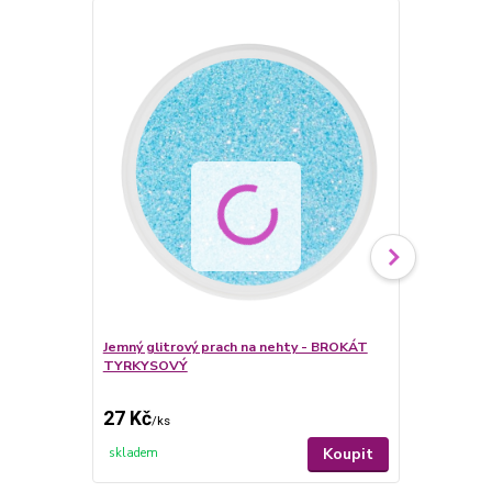
Jemný glitrový prach na nehty - BROKÁT
Jemný glitr
TYRKYSOVÝ
STŘEDNĚ M
27 Kč
27 Kč
/
ks
/
ks
Koupit
skladem
skladem