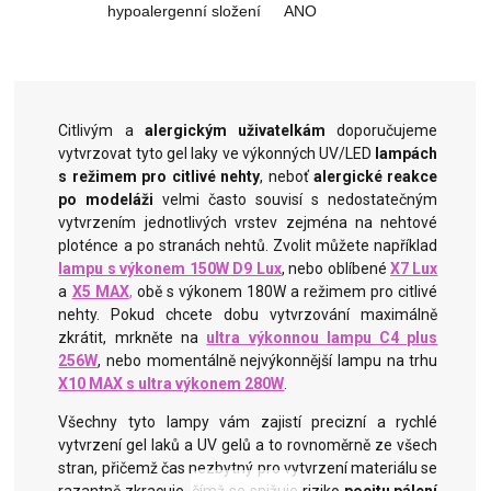
hypoalergenní složení
ANO
Citlivým a
alergickým uživatelkám
doporučujeme
vytvrzovat tyto gel laky ve výkonných UV/LED
lampách
s režimem pro citlivé nehty
, neboť
alergické reakce
po modeláži
velmi
často souvisí s nedostatečným
vytvrzením jednotlivých vrstev zejména na nehtové
ploténce a po stranách nehtů.
Zvolit můžete například
lampu s výkonem 150W D9 Lux
, nebo oblíbené
X7 Lux
a
X5 MAX
,
obě s výkonem 180W a režimem pro citlivé
nehty. Pokud chcete dobu vytvrzování maximálně
zkrátit, mrkněte na
ultra výkonnou lampu C4 plus
256W
, nebo momentálně nejvýkonnější lampu na trhu
X10 MAX s ultra výkonem 280W
.
Všechny tyto lampy vám zajistí precizní a rychlé
vytvrzení gel laků a UV gelů a to rovnoměrně ze všech
stran, přičemž čas nezbytný pro vytvrzení materiálu se