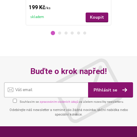
199 Kč
199 Kč
/
ks
/
ks
Koupit
skladem
skladem
Buďte o krok napřed!
Přihlásit se
Souhlasím se
zpracováním osobních údajů
za účelem rozesílky newsletteru.
Odebírejte náš newsletter a nemine vás žádná novinka, akční nabídka nebo
speciální kolekce.