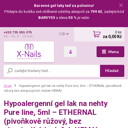
Barevné gel laky teď za polovinu!
Přidejte do košíku své oblíbené odstíny alespoň za
799 Kč
, zadejte kód
BARVY50
a sleva
50 %
je vaše.
0
ks
+420 735 055 075
CZK
za
0,00 Kč
(Po - Pá, 8 - 16 hod.)
Menu
Hledat
Úvod
Hypoalergenní gel lak na nehty Pure line, 5ml – ETHERNAL (pivoňkově
růžový, bez alergizujících složek HEMA)
Hypoalergenní gel lak na nehty
Pure line, 5ml – ETHERNAL
(pivoňkově růžový, bez