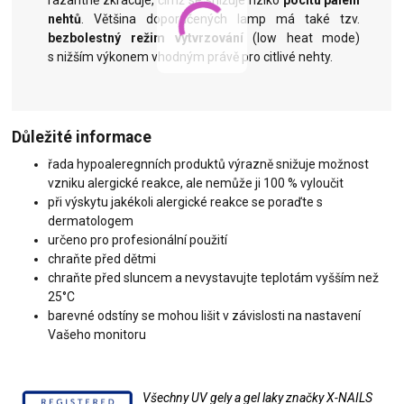
razantně zkracuje, čímž se snižuje riziko
pocitu pálení
nehtů
. Většina doporučených lamp má také tzv.
bezbolestný režim vytvrzování
(low heat mode)
s nižším výkonem vhodným právě pro citlivé nehty.
Důležité informace
řada hypoaleregnních produktů výrazně snižuje možnost
vzniku alergické reakce, ale nemůže ji 100 % vyloučit
při výskytu jakékoli alergické reakce se poraďte s
dermatologem
určeno pro profesionální použití
chraňte před dětmi
chraňte před sluncem a nevystavujte teplotám vyšším než
25°C
barevné odstíny se mohou lišit v závislosti na nastavení
Vašeho monitoru
Všechny UV gely a gel laky značky X-NAILS