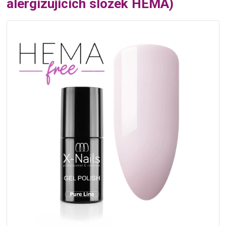
alergizujících složek HEMA)