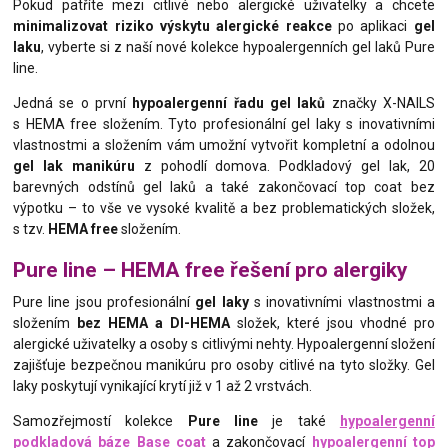
Pokud patříte mezi citlivé nebo alergické uživatelky a chcete
minimalizovat riziko výskytu alergické reakce
po aplikaci
gel
laku
, vyberte si z naší nové kolekce hypoalergenních gel laků Pure
line.
Jedná se o první
hypoalergenní řadu gel laků
značky X-NAILS
s HEMA free složením. Tyto profesionální gel laky s inovativními
vlastnostmi a složením vám umožní vytvořit kompletní a odolnou
gel lak manikúru
z pohodlí domova. Podkladový gel lak, 20
barevných odstínů gel laků a také zakončovací top coat bez
výpotku – to vše ve vysoké kvalitě a bez problematických složek,
s tzv.
HEMA free
složením.
Pure line – HEMA free řešení pro alergiky
Pure line jsou profesionální
gel laky
s inovativními vlastnostmi a
složením
bez HEMA a DI-HEMA
složek, které jsou vhodné pro
alergické uživatelky a osoby s citlivými nehty. Hypoalergenní složení
zajišťuje bezpečnou manikúru pro osoby citlivé na tyto složky. Gel
laky poskytují vynikající krytí již v 1 až 2 vrstvách.
Samozřejmostí kolekce
Pure line
je také
hypoalergenní
podkladová báze Base coat
a zakončovací
hypoalergenní top