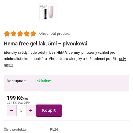
Ohodnotit produkt
Hema free gel lak, 5ml – pivoňková
Éterický světlý nude odstín bez HEMA. Jemný, přirozený vzhled pro
minimalistickou manikúru. Vhodné pro alergiky a každodenní použití.
celý
popis
Dostupnost
skladem
199 Kč
/
ks
164 Kč
bez DPH
Koupit
Číslo produktu:
PL26