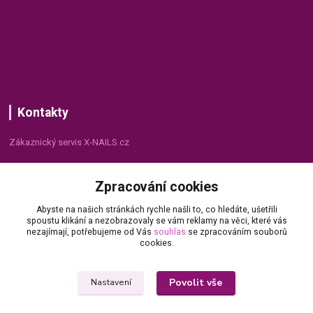
Kontakty
Zákaznický servis X-NAILS.cz
Dana Matušková
Zpracování cookies
+420 735 055 075
(Po - Pá, 8 - 16 hod.)
Abyste na našich stránkách rychle našli to, co hledáte, ušetřili
spoustu klikání a nezobrazovaly se vám reklamy na věci, které vás
info@x-nails.cz
nezajímají, potřebujeme od Vás
souhlas
se zpracováním souborů
cookies.
Povolit vše
Nastavení