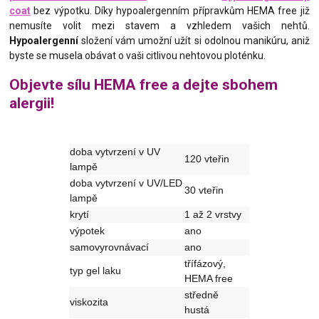
coat
bez výpotku. Díky hypoalergenním přípravkům HEMA free již
nemusíte volit mezi stavem a vzhledem vašich nehtů.
Hypoalergenní
složení vám umožní užít si odolnou manikúru, aniž
byste se musela obávat o vaši citlivou nehtovou ploténku.
Objevte sílu HEMA free a dejte sbohem
alergii!
doba vytvrzení v UV
120 vteřin
lampě
doba vytvrzení v UV/LED
30 vteřin
lampě
krytí
1 až 2 vrstvy
výpotek
ano
samovyrovnávací
ano
třífázový,
typ gel laku
HEMA free
středně
viskozita
hustá