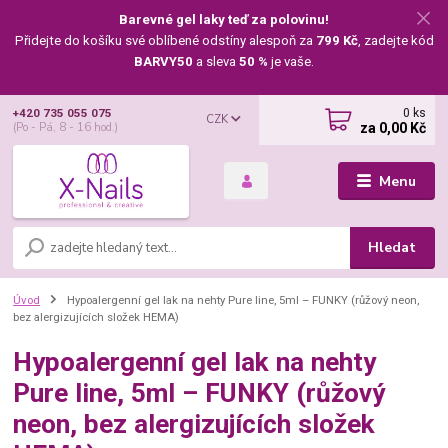
Barevné gel laky teď za polovinu!
Přidejte do košíku své oblíbené odstíny alespoň za
799 Kč
, zadejte kód
BARVY50
a sleva
50 %
je vaše.
0
ks
+420 735 055 075
CZK
za
0,00 Kč
(Po - Pá, 8 - 16 hod.)
Menu
Hledat
Úvod
Hypoalergenní gel lak na nehty Pure line, 5ml – FUNKY (růžový neon,
bez alergizujících složek HEMA)
Hypoalergenní gel lak na nehty
Pure line, 5ml – FUNKY (růžový
neon, bez alergizujících složek