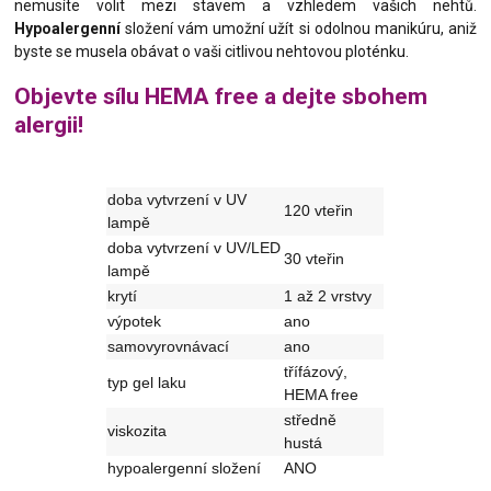
nemusíte volit mezi stavem a vzhledem vašich nehtů.
Hypoalergenní
složení vám umožní užít si odolnou manikúru, aniž
byste se musela obávat o vaši citlivou nehtovou ploténku.
Objevte sílu HEMA free a dejte sbohem
alergii!
doba vytvrzení v UV
120 vteřin
lampě
doba vytvrzení v UV/LED
30 vteřin
lampě
krytí
1 až 2 vrstvy
výpotek
ano
samovyrovnávací
ano
třífázový,
typ gel laku
HEMA free
středně
viskozita
hustá
hypoalergenní složení
ANO