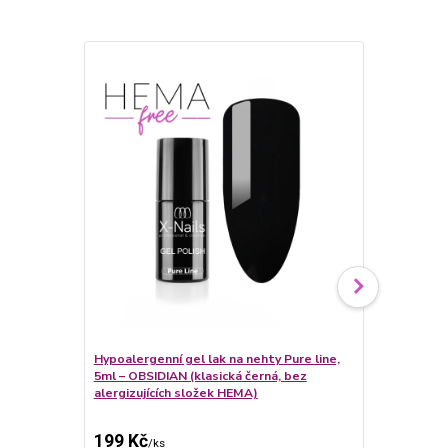
Hypoalergenní gel lak na nehty Pure line,
5ml – OBSIDIAN (klasická černá, bez
Hypoalergenn
alergizujících složek HEMA)
5ml – BLUSH
alergizující
199 Kč
199 Kč
/
ks
/
ks