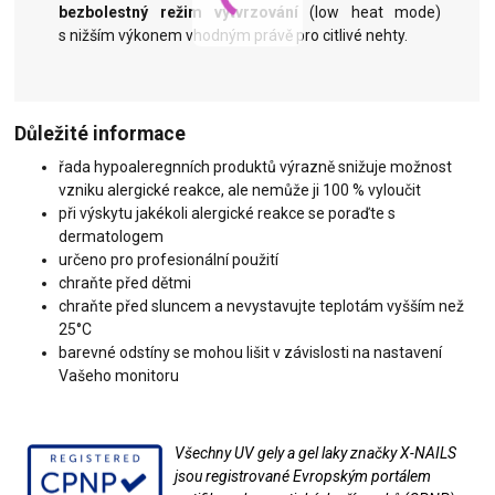
bezbolestný režim vytvrzování
(low heat mode)
s nižším výkonem vhodným právě pro citlivé nehty.
Důležité informace
řada hypoaleregnních produktů výrazně snižuje možnost
vzniku alergické reakce, ale nemůže ji 100 % vyloučit
při výskytu jakékoli alergické reakce se poraďte s
dermatologem
určeno pro profesionální použití
chraňte před dětmi
chraňte před sluncem a nevystavujte teplotám vyšším než
25°C
barevné odstíny se mohou lišit v závislosti na nastavení
Vašeho monitoru
Všechny UV gely a gel laky značky X-NAILS
jsou registrované Evropským portálem