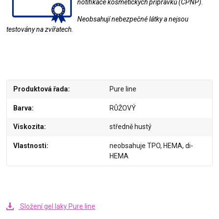
notifikace kosmetických přípravků (CPNP).
Neobsahují nebezpečné látky a nejsou
testovány na zvířatech.
Produktová řada
Pure line
Barva
RŮŽOVÝ
Viskozita
středně hustý
Vlastnosti
neobsahuje TPO, HEMA, di-
HEMA
Složení gel laky Pure line