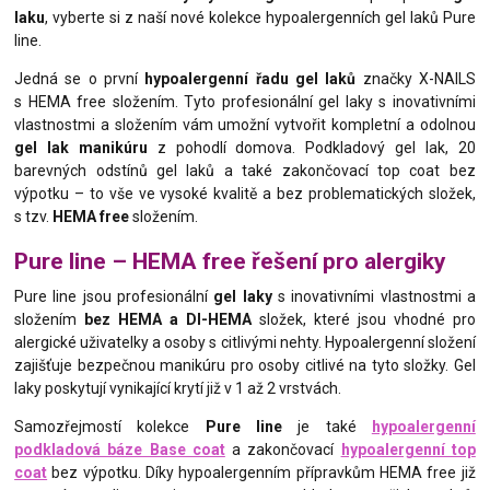
laku
, vyberte si z naší nové kolekce hypoalergenních gel laků Pure
line.
Jedná se o první
hypoalergenní řadu gel laků
značky X-NAILS
s HEMA free složením. Tyto profesionální gel laky s inovativními
vlastnostmi a složením vám umožní vytvořit kompletní a odolnou
gel lak manikúru
z pohodlí domova. Podkladový gel lak, 20
barevných odstínů gel laků a také zakončovací top coat bez
výpotku – to vše ve vysoké kvalitě a bez problematických složek,
s tzv.
HEMA free
složením.
Pure line – HEMA free řešení pro alergiky
Pure line jsou profesionální
gel laky
s inovativními vlastnostmi a
složením
bez HEMA a DI-HEMA
složek, které jsou vhodné pro
alergické uživatelky a osoby s citlivými nehty. Hypoalergenní složení
zajišťuje bezpečnou manikúru pro osoby citlivé na tyto složky. Gel
laky poskytují vynikající krytí již v 1 až 2 vrstvách.
Samozřejmostí kolekce
Pure line
je také
hypoalergenní
podkladová báze Base coat
a zakončovací
hypoalergenní top
coat
bez výpotku. Díky hypoalergenním přípravkům HEMA free již