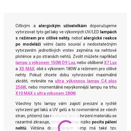
Citlivým a
alergickým uživatelkám
doporučujeme
vytvrzovat tyto gel laky ve výkonných UV/LED
lampách
s režimem pro citlivé nehty
, neboť
alergické reakce
po modeláži
velmi
často souvisí s nedostatečným
vytvrzením jednotlivých vrstev zejména na nehtové
ploténce a po stranách nehtů.
Zvolit můžete například
lampu s výkonem 150W D9 Lux
, nebo oblíbené
X7 Lux
a
X5 MAX
,
obě s výkonem 180W a režimem pro citlivé
nehty. Pokud chcete dobu vytvrzování maximálně
zkrátit, mrkněte na
ultra výkonnou lampu C4 plus
256W
, nebo momentálně nejvýkonnější lampu na trhu
X10 MAX s ultra výkonem 280W
.
Všechny tyto lampy vám zajistí precizní a rychlé
vytvrzení gel laků a UV gelů a to rovnoměrně ze všech
stran, přičemž čas nezbytný pro vytvrzení materiálu se
razantně zkracuje, čímž se snižuje riziko
pocitu pálení
nehtů
. Většina doporučených lamp má také tzv.