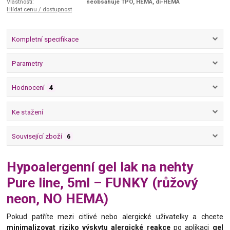
Vlastnosti:
neobsahuje TPO, HEMA, di-HEMA
Hlídat cenu / dostupnost
Kompletní specifikace
Parametry
Hodnocení
4
Ke stažení
Související zboží
6
Hypoalergenní gel lak na nehty
Pure line, 5ml – FUNKY (růžový
neon, NO HEMA)
Pokud patříte mezi citlivé nebo alergické uživatelky a chcete
minimalizovat riziko výskytu alergické reakce
po aplikaci
gel