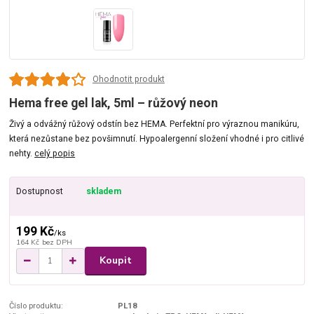
Ohodnotit produkt
Hema free gel lak, 5ml – růžový neon
Živý a odvážný růžový odstín bez HEMA. Perfektní pro výraznou manikúru,
která nezůstane bez povšimnutí. Hypoalergenní složení vhodné i pro citlivé
nehty.
celý popis
Dostupnost
skladem
199 Kč
/
ks
164 Kč
bez DPH
Koupit
Číslo produktu:
PL18