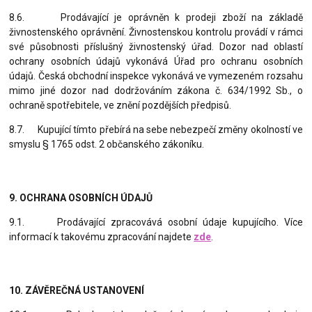
8.6. Prodávající je oprávněn k prodeji zboží na základě
živnostenského oprávnění. Živnostenskou kontrolu provádí v rámci
své působnosti příslušný živnostenský úřad. Dozor nad oblastí
ochrany osobních údajů vykonává Úřad pro ochranu osobních
údajů. Česká obchodní inspekce vykonává ve vymezeném rozsahu
mimo jiné dozor nad dodržováním zákona č. 634/1992 Sb., o
ochraně spotřebitele, ve znění pozdějších předpisů.
8.7. Kupující tímto přebírá na sebe nebezpečí změny okolností ve
smyslu § 1765 odst. 2 občanského zákoníku.
9. OCHRANA OSOBNÍCH ÚDAJŮ
9.1. Prodávající zpracovává osobní údaje kupujícího. Více
informací k takovému zpracování najde
te
zde
.
10. ZÁVĚREČNÁ USTANOVENÍ