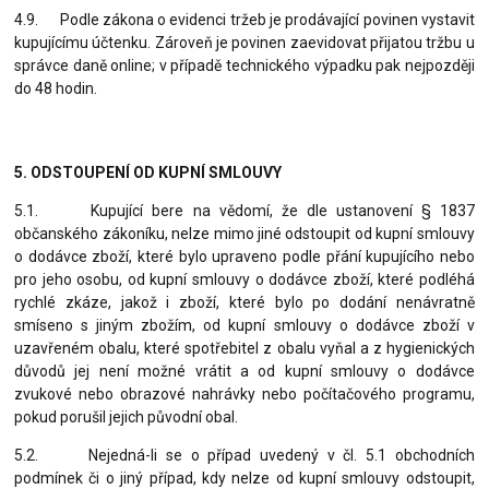
4.9. Podle zákona o evidenci tržeb je prodávající povinen vystavit
kupujícímu účtenku. Zároveň je povinen zaevidovat přijatou tržbu u
správce daně online; v případě technického výpadku pak nejpozději
do 48 hodin.
5. ODSTOUPENÍ OD KUPNÍ SMLOUVY
5.1. Kupující bere na vědomí, že dle ustanovení § 1837
občanského zákoníku, nelze mimo jiné odstoupit od kupní smlouvy
o dodávce zboží, které bylo upraveno podle přání kupujícího nebo
pro jeho osobu, od kupní smlouvy o dodávce zboží, které podléhá
rychlé zkáze, jakož i zboží, které bylo po dodání nenávratně
smíseno s jiným zbožím, od kupní smlouvy o dodávce zboží v
uzavřeném obalu, které spotřebitel z obalu vyňal a z hygienických
důvodů jej není možné vrátit a od kupní smlouvy o dodávce
zvukové nebo obrazové nahrávky nebo počítačového programu,
pokud porušil jejich původní obal.
5.2. Nejedná-li se o případ uvedený v čl. 5.1 obchodních
podmínek či o jiný případ, kdy nelze od kupní smlouvy odstoupit,