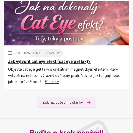
26
.
03
.
2026
X-NAILS NÁVODY
Jak vytvořit cat eye efekt (cat eye gel lak)?
Objevte cat eye gel laky s unikátním magnetickým efektem, který
vytvoří na nehtech výrazný světelný pruh. Nevíte, jak fungují nebo
jak je správně použ...
číst celé
Zobrazit všechny články
Buďte o krok napřed!