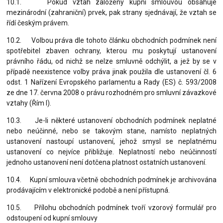
10.1. Pokud vztah založený kupní smlouvou obsahuje
mezinárodní (zahraniční) prvek, pak strany sjednávají, že vztah se
řídí českým právem.
10.2. Volbou práva dle tohoto článku obchodních podmínek není
spotřebitel zbaven ochrany, kterou mu poskytují ustanovení
právního řádu, od nichž se nelze smluvně odchýlit, a jež by se v
případě neexistence volby práva jinak použila dle ustanovení čl. 6
odst. 1 Nařízení Evropského parlamentu a Rady (ES) č. 593/2008
ze dne 17. června 2008 o právu rozhodném pro smluvní závazkové
vztahy (Řím I).
10.3. Je-li některé ustanovení obchodních podmínek neplatné
nebo neúčinné, nebo se takovým stane, namísto neplatných
ustanovení nastoupí ustanovení, jehož smysl se neplatnému
ustanovení co nejvíce přibližuje. Neplatností nebo neúčinností
jednoho ustanovení není dotčena platnost ostatních ustanovení.
10.4. Kupní smlouva včetně obchodních podmínek je archivována
prodávajícím v elektronické podobě a není přístupná.
10.5. Přílohu obchodních podmínek tvoří vzorový formulář pro
odstoupení od kupní smlouvy