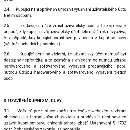
2.4. Kupující není oprávněn umožnit využívání uživatelského účtu
třetím osobám.
2.5. prodávající může zrušit uživatelský účet, a to zejména v
případě, kdy kupující svůj uživatelský účet dél
e než 1 rok
nevyužívá,
či v případě, kdy kupující poruší své povinnosti z kupní smlouvy
(včetně obchodních podmínek).
2.6. Kupující bere na vědomí, že uživatelský účet nemusí být
dostupný nepřetržitě, a to zejména s ohledem na nutnou údržbu
hardwarového a softwarového vybavení prodávajícího, popř.
nutnou údržbu hardwarového a softwarového vybavení třetích
osob.
3. UZAVŘENÍ KUPNÍ SMLOUVY
3.1. Veškerá prezentace zboží umístěná ve webovém rozhraní
obchodu je informativního charakteru a prodávající není povinen
uzavřít kupní smlouvu ohledně tohoto zboží. Ustanovení § 1732
odst. 2 občanského zákoníku se nepoužije.