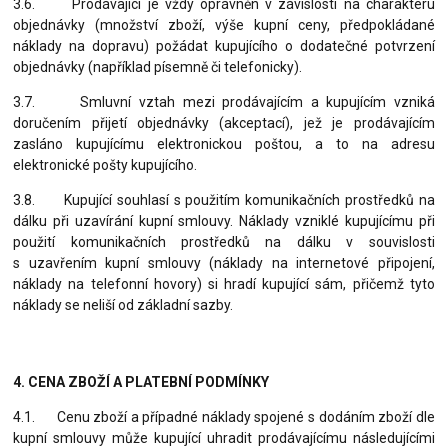
3.6. Prodávající je vždy oprávněn v závislosti na charakteru
objednávky (množství zboží, výše kupní ceny, předpokládané
náklady na dopravu) požádat kupujícího o dodatečné potvrzení
objednávky (například písemně či telefonicky).
3.7. Smluvní vztah mezi prodávajícím a kupujícím vzniká
doručením přijetí objednávky (akceptací), jež je prodávajícím
zasláno kupujícímu elektronickou poštou, a to na adresu
elektronické pošty kupujícího.
3.8. Kupující souhlasí s použitím komunikačních prostředků na
dálku při uzavírání kupní smlouvy. Náklady vzniklé kupujícímu při
použití komunikačních prostředků na dálku v souvislosti
s uzavřením kupní smlouvy (náklady na internetové připojení,
náklady na telefonní hovory) si hradí kupující sám, přičemž tyto
náklady se neliší od základní sazby.
4. CENA ZBOŽÍ A PLATEBNÍ PODMÍNKY
4.1. Cenu zboží a případné náklady spojené s dodáním zboží dle
kupní smlouvy může kupující uhradit prodávajícímu následujícími