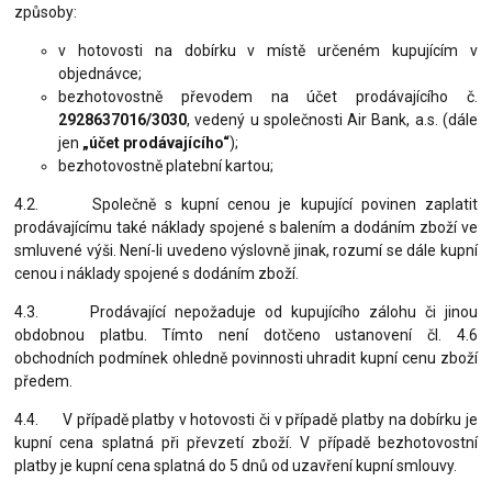
způsoby:
v hotovosti na dobírku v místě určeném kupujícím v
objednávce;
bezhotovostně převodem na účet prodávajícího č.
2928637016/3030
, vedený u společnosti Air Bank, a.s. (dále
jen
„účet prodávajícího“
);
bezhotovostně platební kartou;
4.2. Společně s kupní cenou je kupující povinen zaplatit
prodávajícímu také náklady spojené s balením a dodáním zboží ve
smluvené výši. Není-li uvedeno výslovně jinak, rozumí se dále kupní
cenou i náklady spojené s dodáním zboží.
4.3. Prodávající nepožaduje od kupujícího zálohu či jinou
obdobnou platbu. Tímto není dotčeno ustanovení čl. 4.6
obchodních podmínek ohledně povinnosti uhradit kupní cenu zboží
předem.
4.4. V případě platby v hotovosti či v případě platby na dobírku je
kupní cena splatná při převzetí zboží. V případě bezhotovostní
platby je kupní cena splatná do 5 dnů od uzavření kupní smlouvy.