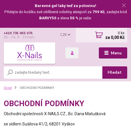
Barevné gel laky teď za polovinu!
Přidejte do košíku své oblíbené odstíny alespoň za
799 Kč
, zadejte kód
BARVY50
a sleva
50 %
je vaše.
0
ks
+420 735 055 075
CZK
za
0,00 Kč
(Po - Pá, 8 - 16 hod.)
Menu
Hledat
Úvod
OBCHODNÍ PODMÍNKY
OBCHODNÍ PODMÍNKY
Obchodní společnos
ti X-NAILS.CZ , Bc. Dana Matušková
se sídlem Sušilova 41/2, 68201 Vyškov