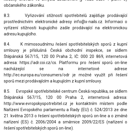
občanského zákoníku.
8.3. Vyřizování stížností spotřebitelů zajišťuje prodávající
prostřednictvím elektronické adresy info@x-nails.cz. Informaci o
vyřízení stížnosti kupujícího zašle prodávající na elektronickou
adresu kupujícího.
8.4. K mimosoudnímu řešení spotřebitelských sporů z kupní
smlouvy je příslušná Česká obchodní inspekce, se sídlem
Štěpánská 567/15, 120 00 Praha 2, IČ: 000 20 869, internetová
adresa: https://adr.coi.cz/cs. Platformu pro řešení sporů on-line
nacházející se na internetové adrese
http://ec.europa.eu/consumers/odr je možné využít při řešení
sporů mezi prodávajícím a kupujícím z kupní smlouvy.
8.5. Evropské spotřebitelské centrum Česká republika, se sídlem
Štěpánská 567/15, 120 00 Praha 2, internetová adresa:
http://www.evropskyspotrebitel.cz je kontaktním místem podle
Nařízení Evropského parlamentu a Rady (EU) č. 524/2013 ze dne
21. května 2013 o řešení spotřebitelských sporů on-line a o změně
nařízení (ES) č. 2006/2004 a směrnice 2009/22/ES (nařízení o
řešení spotřebitelských sporů on-line).