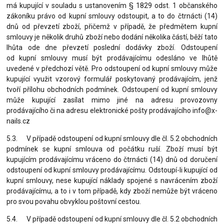
má kupující v souladu s ustanovením § 1829 odst. 1 občanského
zákoníku právo od kupní smlouvy odstoupit, a to do čtrnácti (14)
dnů od převzetí zboží, přičemž v případě, že předmětem kupní
smlouvy je několik druhů zboží nebo dodání několika částí, běží tato
lhůta ode dne převzetí poslední dodávky zboží. Odstoupení
od kupní smlouvy musí být prodávajícímu odesláno ve lhůtě
uvedené v předchozí větě. Pro odstoupení od kupní smlouvy může
kupující využit vzorový formulář poskytovaný prodávajícím, jenž
tvoří přílohu obchodních podmínek. Odstoupení od kupní smlouvy
může kupující zasílat mimo jiné na adresu provozovny
prodávajícího či na adresu elektronické pošty prodávajícího info@x-
nails.cz
5.3. V případě odstoupení od kupní smlouvy dle čl. 5.2 obchodních
podmínek se kupní smlouva od počátku ruší. Zboží musí být
kupujícím prodávajícímu vráceno do čtrnácti (14) dnů od doručení
odstoupení od kupní smlouvy prodávajícímu. Odstoupí-li kupující od
kupní smlouvy, nese kupující náklady spojené s navrácením zboží
prodávajícímu, a to i v tom případě, kdy zboží nemůže být vráceno
pro svou povahu obvyklou poštovní cestou.
5.4. V případě odstoupení od kupní smlouvy dle čl. 5.2 obchodních