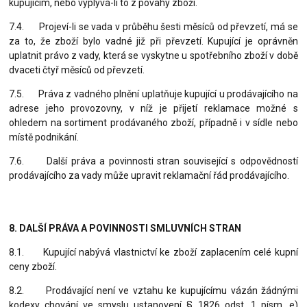
kupujícím, nebo vyplývá-li to z povahy zboží.
7.4. Projeví-li se vada v průběhu šesti měsíců od převzetí, má se
za to, že zboží bylo vadné již při převzetí. Kupující je oprávněn
uplatnit právo z vady, která se vyskytne u spotřebního zboží v době
dvaceti čtyř měsíců od převzetí.
7.5. Práva z vadného plnění uplatňuje kupující u prodávajícího na
adrese jeho provozovny, v níž je přijetí reklamace možné s
ohledem na sortiment prodávaného zboží, případně i v sídle nebo
místě podnikání.
7.6. Další práva a povinnosti stran související s odpovědností
prodávajícího za vady může upravit reklamační řád prodávajícího.
8. DALŠÍ PRÁVA A POVINNOSTI SMLUVNÍCH STRAN
8.1. Kupující nabývá vlastnictví ke zboží zaplacením celé kupní
ceny zboží.
8.2. Prodávající není ve vztahu ke kupujícímu vázán žádnými
kodexy chování ve smyslu ustanovení § 1826 odst. 1 písm. e)