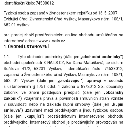
identifikační číslo: 74538012
Fyzická osoba zapsaná v Živnostenském rejstříku od 16. 5. 2007
Evidující úřad: Živnostenský úřad Vyškov, Masarykovo nám. 108/1,
682 01 Vyškov
pro prodej zboží prostřednictvím on-line obchodu umístěného na
internetové adrese www.x-nails.cz
1. ÚVODNÍ USTANOVENÍ
1.1. Tyto obchodní podmínky (dále jen
„obchodní podmínky“
)
obchodní společnosti X-NAILS.CZ, Bc. Dana Matušková, se sídlem
Sušilova 41/2, 68201 Vyškov, identifikační číslo: 74538012,
zapsaná u Živnostenského úřad Vyškov, Masarykovo nám. 108/1,
682 01 Vyškov (dále jen
„prodávající“
) upravují v souladu
s ustanovením § 1751 odst. 1 zákona č. 89/2012 Sb., občanský
zákoník, ve znění pozdějších předpisů (dále jen
„občanský
zákoník“
) vzájemná práva a povinnosti smluvních stran vzniklé
v souvislosti nebo na základě kupní smlouvy (dále jen
„kupní
smlouva“
) uzavírané mezi prodávajícím a jinou fyzickou osobou
(dále jen
„kupující“
) prostřednictvím internetového
obchodu
prodávajícího. Internetový obchod je prodávajícím provozován na