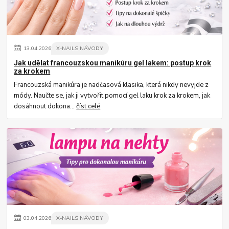
13
.
04
.
2026
X-NAILS NÁVODY
Jak udělat francouzskou manikúru gel lakem: postup krok
za krokem
Francouzská manikúra je nadčasová klasika, která nikdy nevyjde z
módy. Naučte se, jak ji vytvořit pomocí gel laku krok za krokem, jak
dosáhnout dokona...
číst celé
03
.
04
.
2026
X-NAILS NÁVODY