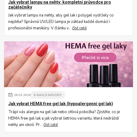
Jak vybrat lampu na nehty: kompletní průvodce pro
začátečníky
Jak vybrat lampu na nehty, aby gel lak i polygel vydržely co
nejdéle? Správná UV/LED lampa je základ každé domácí i
profesionální manikúry. V článku v...
číst celé
28
.
03
.
2026
X-NAILS NÁVODY
Jak vybrat HEMA free gel lak (hypoalergenní gel lak)
Trápí vás alergie na gel lak nebo citlivá pokožka? Zjistěte, co je
HEMA free gel lak a jak vybrat šetrnou variantu, která nedráždí
nehty ani okolí. Pr...
číst celé