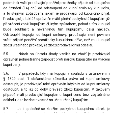
podmínek vrátí prodávající peněžní prostředky přijaté od kupujícího
do čtrnácti (14) dnů od odstoupení od kupní smlouvy kupujícím,
a to stejným způsobem, jakým je prodávající od kupujícího přijal.
Prodávající je taktéž oprávněn vrátit plnění poskytnuté kupujícím již
při vrácení zboží kupujícím či jiným způsobem, pokud s tím kupující
bude souhlasit a nevzniknou tím kupujícímu další náklady.
Odstoupí-li kupující od kupní smlouvy, prodávající není povinen
vrátit přijaté peněžní prostředky kupujícímu dříve, než mu kupující
zboží vrátí nebo prokáže, že zboží prodávajícímu odeslal.
5.5. Nárok na úhradu škody vzniklé na zboží je prodávající
oprávněn jednostranně započíst proti nároku kupujícího na vrácení
kupní ceny.
5.6. V případech, kdy má kupující v souladu s ustanovením
§ 1829 odst. 1 občanského zákoníku právo od kupní smlouvy
odstoupit, je prodávající také oprávněn kdykoliv od kupní smlouvy
odstoupit, a to až do doby převzetí zboží kupujícím. V takovém
případě vrátí prodávající kupujícímu kupní cenu bez zbytečného
odkladu, a to bezhotovostně na účet určený kupujícím.
5.7. Je-li společně se zbožím poskytnut kupujícímu dárek, je