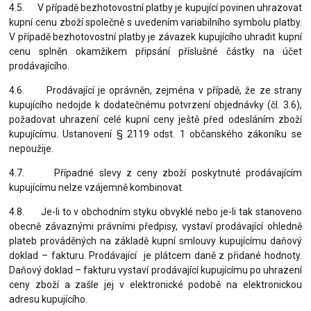
4.5. V případě bezhotovostní platby je kupující povinen uhrazovat
kupní cenu zboží společně s uvedením variabilního symbolu platby.
V případě bezhotovostní platby je závazek kupujícího uhradit kupní
cenu splněn okamžikem připsání příslušné částky na účet
prodávajícího.
4.6. Prodávající je oprávněn, zejména v případě, že ze strany
kupujícího nedojde k dodatečnému potvrzení objednávky (čl. 3.6),
požadovat uhrazení celé kupní ceny ještě před odesláním zboží
kupujícímu. Ustanovení § 2119 odst. 1 občanského zákoníku se
nepoužije.
4.7. Případné slevy z ceny zboží poskytnuté prodávajícím
kupujícímu nelze vzájemně kombinovat.
4.8. Je-li to v obchodním styku obvyklé nebo je-li tak stanoveno
obecně závaznými právními předpisy, vystaví prodávající ohledně
plateb prováděných na základě kupní smlouvy kupujícímu daňový
doklad – fakturu. Prodávají
cí je
plátcem daně z přidané hodnoty.
Daňový doklad – fakturu vystaví prodávající kupujícímu po uhrazení
ceny zboží a zašle jej v elektronické podobě na elektronickou
adresu kupujícího.