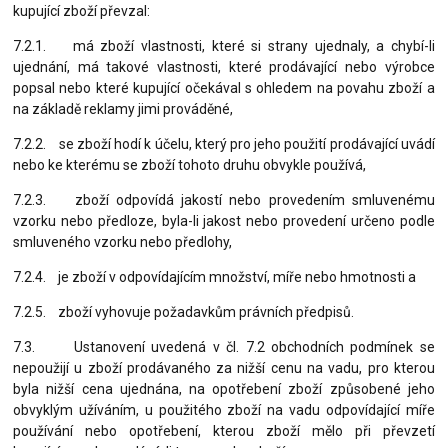
kupující zboží převzal:
7.2.1. má zboží vlastnosti, které si strany ujednaly, a chybí-li
ujednání, má takové vlastnosti, které prodávající nebo výrobce
popsal nebo které kupující očekával s ohledem na povahu zboží a
na základě reklamy jimi prováděné,
7.2.2. se zboží hodí k účelu, který pro jeho použití prodávající uvádí
nebo ke kterému se zboží tohoto druhu obvykle používá,
7.2.3. zboží odpovídá jakostí nebo provedením smluvenému
vzorku nebo předloze, byla-li jakost nebo provedení určeno podle
smluveného vzorku nebo předlohy,
7.2.4. je zboží v odpovídajícím množství, míře nebo hmotnosti a
7.2.5. zboží vyhovuje požadavkům právních předpisů.
7.3. Ustanovení uvedená v čl. 7.2 obchodních podmínek se
nepoužijí u zboží prodávaného za nižší cenu na vadu, pro kterou
byla nižší cena ujednána, na opotřebení zboží způsobené jeho
obvyklým užíváním, u použitého zboží na vadu odpovídající míře
používání nebo opotřebení, kterou zboží mělo při převzetí