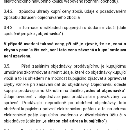
elektronického nákupního košíku webového rozhraní obchodu),
3.4.2. způsobu úhrady kupní ceny zboží, údaje o požadovaném
způsobu doručení objednávaného zboží a
3.4.3. informace o nákladech spojených s dodáním zboží (dále
společně jen jako
„objednávka“
).
V případě uvedení takové ceny, při níž je zjevné, že se jedná o
chybu v psaní a číslech, není tato cena závazná a kupní smlouva
není uzavřena.
3.5. Před zasláním objednávky prodávajícímu je kupujícímu
umožněno zkontrolovat a měnit údaje, které do objednávky kupující
vložil, a to i s ohledem na možnost kupujícího zjišťovat a opravovat
chyby vzniklé při zadávání dat do objednávky. Objednávku odešle
kupující prodávajícímu kliknutím na tlačítko „
odeslat objednávku
“.
Údaje uvedené v objednávce jsou prodávajícím považovány za
správné. Prodávající neprodleně po obdržení objednávky toto
obdržení kupujícímu potvrdí elektronickou poštou, a to na adresu
elektronické pošty kupujícího uvedenou v uživatelském účtu či v
objednávce (dále jen
„elektronická adresa kupujícího“
).