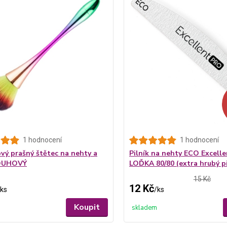
1 hodnocení
1 hodnocení
vý prašný štětec na nehty a
Pilník na nehty ECO Excelle
 DUHOVÝ
LOĎKA 80/80 (extra hrubý pi
15 Kč
12 Kč
ks
/
ks
Koupit
skladem