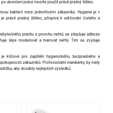
y po ukončení práce musíte použít právě prašný štětec.
osu bakterií mezi jednotlivými zákazníky. Hygiena je v
je právě prašný štětec, přispívá k udržování čistého a
přebytečného prachu z povrchu nehtů se zlepšuje adheze
je lépe modelovat a tvarovat nehty. Tím se zvyšuje
 je klíčové pro zajištění hygienického, bezprašného a
 spokojenosti zákazníků. Profesionální manikérky by měly
 údržbu, aby dosáhly nejlepších výsledků.