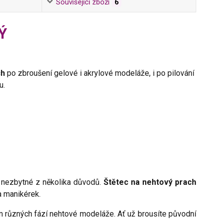
Související zboží
6
Ý
ch
po zbroušení gelové i akrylové modeláže, i po pilování
u.
 nezbytné z několika důvodů.
Štětec na nehtový prach
a manikérek.
m různých fází nehtové modeláže. Ať už brousíte původní