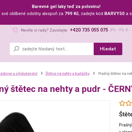
Barevné gel laky teď za polovinu!
u své oblíbené odstíny alespoň za
799 Kč
, zadejte kód
BARVY50
a s
+420 735 055 075
Nevíte si rady? Zavolejte.
(Po - Pá, 8 -
Hledat
ástroje a příslušenství
Štětce na nehty a kartáčky
Prašný štětec na ne
ný štětec na nehty a pudr - ČERN
Štět
Prašný