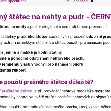
etní specifikace
Hodnocení
0
ný štětec na nehty a pudr - ČERN
tětec na nehty
a pudr v elegantním černostříbrném provedení
né štětiny
prašného štětce
spolehlivě a precizně
odstraní pra
ky extrémně měkkým štětiná lze štětec použít i pro nanášení pudr
ra jemné a měkké přírodní štětiny
sné a pohodlné odstranění nehtového prachu
y jemnému vlasu vhodný i pro nanášení pudru
gantní rukojeť
e použití prašného štětce důležité?
í
prašného štětce
je při provádění nehtové modeláže naprosto
radatelný nástroj ve světě profesionálních nehtových designerů 
ětec slouží k odstraňování nehtového prachu, který vzniká běhe