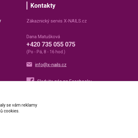
Kontakty
v
Zákaznický servis X-NAILS.cz
Dana Matušková
+420 735 055 075
(Po - Pá, 8 - 16 hod.)
info@x-nails.cz
ovaly se vám reklamy
ů cookies.