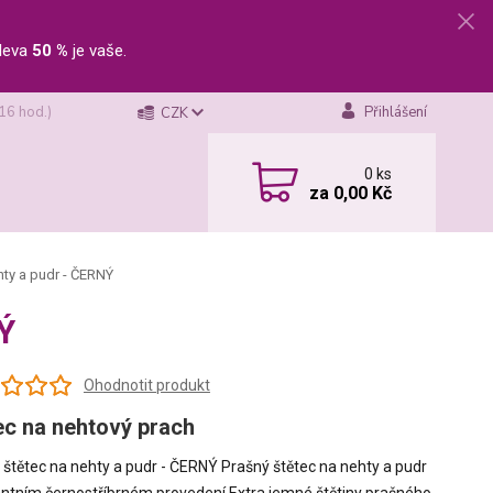
leva
50 %
je vaše.
 16 hod.)
Přihlášení
CZK
0
ks
za
0,00 Kč
hty a pudr - ČERNÝ
Ý
Ohodnotit produkt
ec na nehtový prach
 štětec na nehty a pudr - ČERNÝ Prašný štětec na nehty a pudr