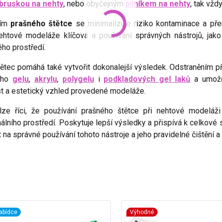
bruskou na nehty
, nebo obyčejným
pilníkem na nehty
, tak vžd
ním
prašného štětce
se minimalizuje riziko kontaminace a přen
nehtové modeláže klíčová a používání správných nástrojů, jako 
ho prostředí.
tětec pomáhá také vytvořit dokonalejší výsledek. Odstraněním 
ého
gelu
,
akrylu
,
polygelu
i
podkladových gel laků
a umožňu
st a estetický vzhled provedené modeláže.
lze říci, že používání prašného štětce při nehtové modeláži
álního prostředí. Poskytuje lepší výsledky a přispívá k celkové
 na správné používání tohoto nástroje a jeho pravidelné čištění a
abídce
Výhodné