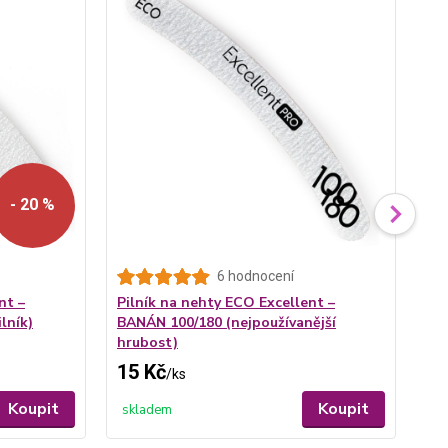
- 20 %
6 hodnocení
nt –
Pilník na nehty ECO Excellent –
Pr
lník)
BANÁN 100/180 (nejpoužívanější
hrubost)
15 Kč
99
/
ks
Koupit
Koupit
skladem
sk