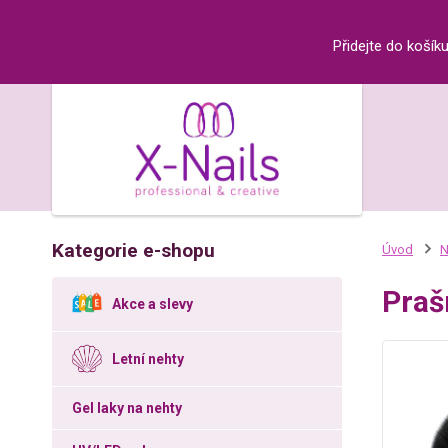
Přidejte do košík
Kategorie e-shopu
Úvod
N
Praš
Akce a slevy
Letní nehty
Gel laky na nehty