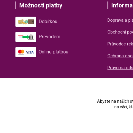
Možnosti platby
Informa
Doprava a pl
Dobírkou
Obchodní po
Převodem
Průvodce rek
Online platbou
Ochrana oso
Právo na od
O společnos
Recenze naš
Abyste na našich st
na věci, 