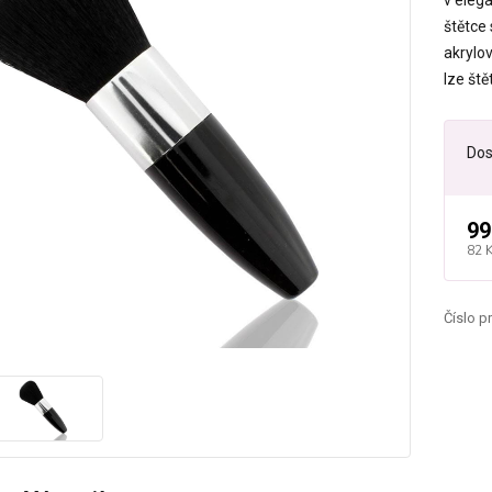
v eleg
štětce 
akrylo
lze ště
Dos
99
82 
Číslo p