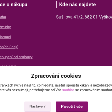
ce o nákupu
Kde nás najdete
Sušilova 41/2, 682 01 Vyško
atba
dmínky
lamací
bních údajů
stoupení od smlouvy
ti X-NAILS
Zpracování cookies
ich zákazníků
ránkách rychle našli to, co hledáte, ušetřili spoustu klikání a nezobraz
které vás nezajímají, potřebujeme od Vás
souhlas
se zpracováním soubor
Povolit vše
Nastavení