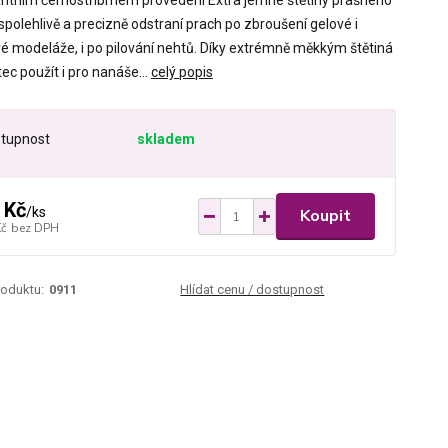
antním černostříbrném provedení Extra jemné štětiny prašného
spolehlivě a precizně odstraní prach po zbroušení gelové i
vé modeláže, i po pilování nehtů. Díky extrémně měkkým štětiná
tec použít i pro nanáše...
celý popis
tupnost
skladem
 Kč
/
ks
Koupit
Kč
bez DPH
roduktu:
0911
Hlídat cenu / dostupnost