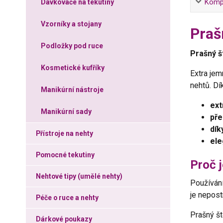
Kompl
Dávkovače na tekutiny
Vzorníky a stojany
Praš
Podložky pod ruce
Prašný š
Kosmetické kufříky
Extra jem
nehtů. Dí
Manikúrní nástroje
ext
Manikúrní sady
pře
dík
Přístroje na nehty
ele
Pomocné tekutiny
Proč j
Nehtové tipy (umělé nehty)
Používán
je nepost
Péče o ruce a nehty
Prašný št
Dárkové poukazy