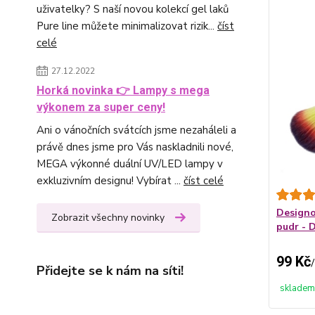
uživatelky? S naší novou kolekcí gel laků
Pure line můžete minimalizovat rizik...
číst
celé
27.12.2022
Horká novinka 👉 Lampy s mega
výkonem za super ceny!
Ani o vánočních svátcích jsme nezaháleli a
právě dnes jsme pro Vás naskladnili nové,
MEGA výkonné duální UV/LED lampy v
exkluzivním designu! Vybírat ...
číst celé
Designo
Zobrazit všechny novinky
pudr -
99 Kč
/
Přidejte se k nám na síti!
skladem