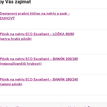
by Vás zajímat
Designový prašný štětec na nehty a pudr -
DUHOVÝ
Pilník na nehty ECO Excellent – LOĎKA 80/80
(extra hrubý pilník)
Pilník na nehty ECO Excellent – BANÁN 100/180
(nejpoužívanější hrubost)
Pilník na nehty ECO Excellent – BANÁN 180/240
(jemný pilník)