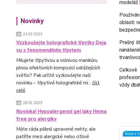
modeláž
Používá
Novinky
oblasti 
bezpečné
23.02.2023
Prašný š
Vyzkoušejte holografické třpytky Deja
nanášen
vu s fenomenálním třpytem
trvanlivo
Milujete třpytivou a oslnivou manikúru
plnou efektivních kompozicí odrážejících
Celkově 
světlo? Pak určitě vyzkoušejte naši
profesion
novinku – třpytivé holografické mi...
číst
vždy dbát
celé
26.01.2023
Novinka! Hypoalergenní gel laky Hema
free pro alergiky
Máte ráda pěkně upravené nehty, ale
Nově v n
patříte mezi alergické nebo citlivé