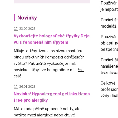
Používán
je nepost
Novinky
Prašný št
modeláž
23.02.2023
Vyzkoušejte holografické třpytky Deja
Používá
vu s fenomenálním třpytem
oblasti 
bezpečné
Milujete třpytivou a oslnivou manikúru
plnou efektivních kompozicí odrážejících
Prašný š
světlo? Pak určitě vyzkoušejte naši
nanášen
novinku – třpytivé holografické mi...
číst
trvanlivo
celé
Celkově 
26.01.2023
profesion
Novinka! Hypoalergenní gel laky Hema
vždy dbát
free pro alergiky
Máte ráda pěkně upravené nehty, ale
patříte mezi alergické nebo citlivé