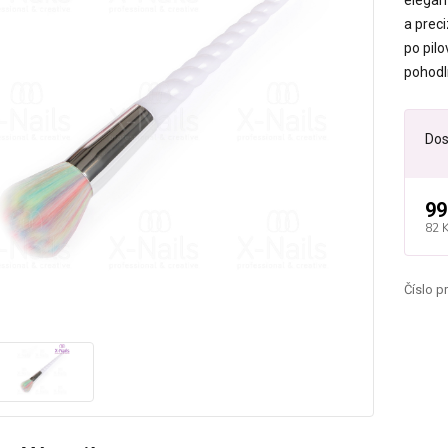
elegan
a preci
po pil
pohodl
Dos
99
82 
Číslo p