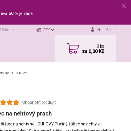
leva
50 %
je vaše.
 16 hod.)
Přihlášení
CZK
0
ks
za
0,00 Kč
hty se - DUHOVÝ
Ohodnotit produkt
ec na nehtový prach
 štětec na nehty se - DUHOVÝ Prašný štětec na nehty v