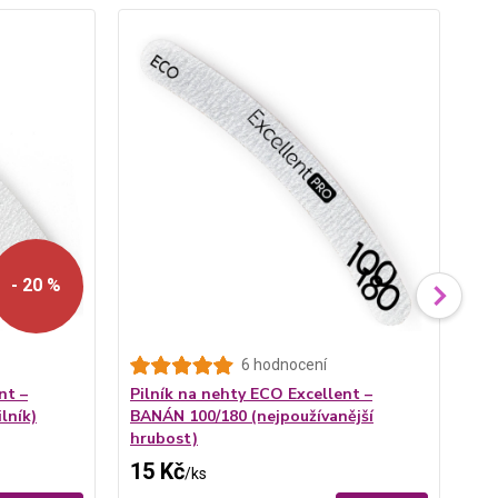
- 20 %
Pr
6 hodnocení
nt –
Pilník na nehty ECO Excellent –
lník)
BANÁN 100/180 (nejpoužívanější
hrubost)
15 Kč
99
/
ks