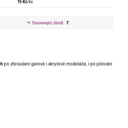
15 Kč
/
ks
Související zboží
7
ch
po zbroušení gelové i akrylové modeláže, i po pilování