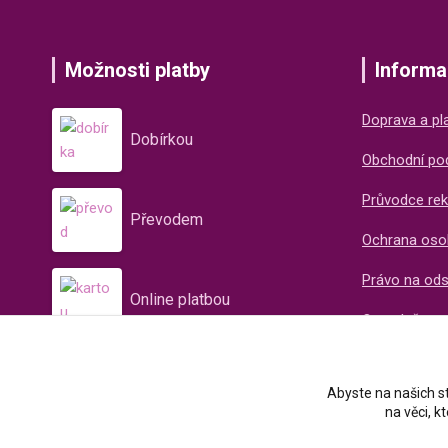
Možnosti platby
Informa
Doprava a pl
Dobírkou
Obchodní po
Průvodce rek
Převodem
Ochrana oso
Právo na od
Online platbou
O společnos
Recenze naš
Abyste na našich st
na věci, 