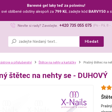
Barevné gel laky teď za polovinu!
u své oblíbené odstíny alespoň za
799 Kč
, zadejte kód
BARVY50
a s
+420 735 055 075
Nevíte si rady? Zavolejte.
(Po - Pá, 8 -
Hledat
ástroje a příslušenství
Štětce na nehty a kartáčky
Prašný štětec na ne
ný štětec na nehty se - DUHOVÝ
Štět
Prašný