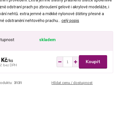
tním provedení. Extra jemné štětiny prašného štětce spolehlivě
zně odstraní prach po zbroušení gelové i akrylové modeláže, i
ování nehtů. extra jemné a měkké nylonové štětiny přesné a
né odstranění nehtového prachu...
celý popis
tupnost
skladem
 Kč
/
ks
Koupit
Kč
bez DPH
roduktu:
3131
Hlídat cenu / dostupnost