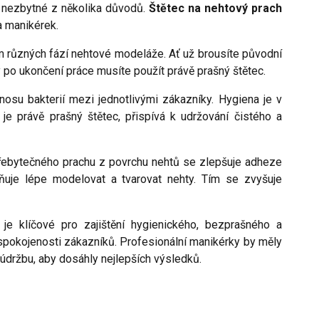
 nezbytné z několika důvodů.
Štětec na nehtový prach
a manikérek.
m různých fází nehtové modeláže. Ať už brousíte původní
y po ukončení práce musíte použít právě prašný štětec.
osu bakterií mezi jednotlivými zákazníky. Hygiena je v
je právě prašný štětec, přispívá k udržování čistého a
přebytečného prachu z povrchu nehtů se zlepšuje adheze
je lépe modelovat a tvarovat nehty. Tím se zvyšuje
 je klíčové pro zajištění hygienického, bezprašného a
 spokojenosti zákazníků. Profesionální manikérky by měly
 údržbu, aby dosáhly nejlepších výsledků.