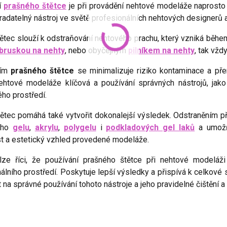
í
prašného štětce
je při provádění nehtové modeláže naprosto
radatelný nástroj ve světě profesionálních nehtových designerů 
ětec slouží k odstraňování nehtového prachu, který vzniká běhe
bruskou na nehty
, nebo obyčejným
pilníkem na nehty
, tak vžd
ním
prašného štětce
se minimalizuje riziko kontaminace a přen
nehtové modeláže klíčová a používání správných nástrojů, jako 
ho prostředí.
tětec pomáhá také vytvořit dokonalejší výsledek. Odstraněním 
ého
gelu
,
akrylu
,
polygelu
i
podkladových gel laků
a umožňu
st a estetický vzhled provedené modeláže.
lze říci, že používání prašného štětce při nehtové modeláži
álního prostředí. Poskytuje lepší výsledky a přispívá k celkové
 na správné používání tohoto nástroje a jeho pravidelné čištění a