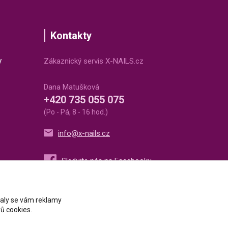
Kontakty
v
Zákaznický servis X-NAILS.cz
Dana Matušková
+420 735 055 075
(Po - Pá, 8 - 16 hod.)
info@x-nails.cz
ovaly se vám reklamy
ů cookies.