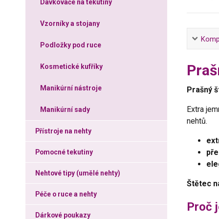
Dávkovače na tekutiny
Vzorníky a stojany
Kompl
Podložky pod ruce
Praš
Kosmetické kufříky
Manikúrní nástroje
Prašný š
Extra jem
Manikúrní sady
nehtů.
Přístroje na nehty
ext
pře
Pomocné tekutiny
ele
Nehtové tipy (umělé nehty)
Štětec n
Péče o ruce a nehty
Proč j
Dárkové poukazy