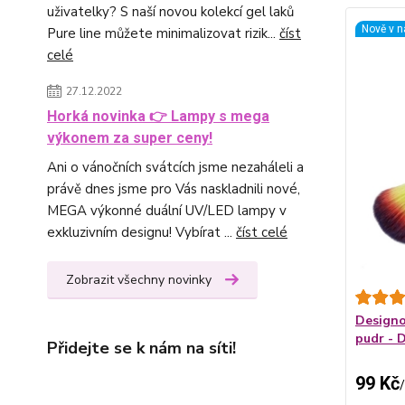
uživatelky? S naší novou kolekcí gel laků
Nově v n
Pure line můžete minimalizovat rizik...
číst
celé
27.12.2022
Horká novinka 👉 Lampy s mega
výkonem za super ceny!
Ani o vánočních svátcích jsme nezaháleli a
právě dnes jsme pro Vás naskladnili nové,
MEGA výkonné duální UV/LED lampy v
exkluzivním designu! Vybírat ...
číst celé
Zobrazit všechny novinky
Designo
pudr -
Přidejte se k nám na síti!
99 Kč
/