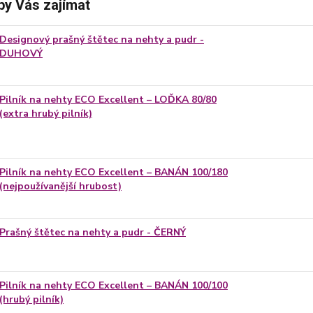
by Vás zajímat
Designový prašný štětec na nehty a pudr -
DUHOVÝ
Pilník na nehty ECO Excellent – LOĎKA 80/80
(extra hrubý pilník)
Pilník na nehty ECO Excellent – BANÁN 100/180
(nejpoužívanější hrubost)
Prašný štětec na nehty a pudr - ČERNÝ
Pilník na nehty ECO Excellent – BANÁN 100/100
(hrubý pilník)