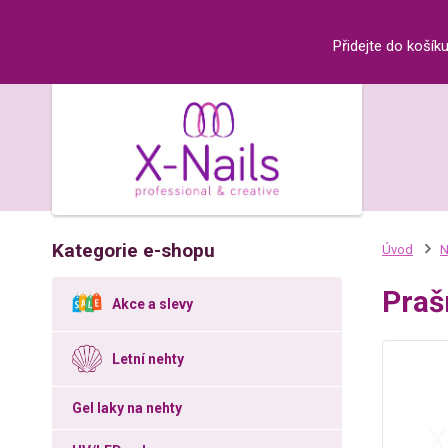
Přidejte do košík
Kategorie e-shopu
Úvod
N
Praš
Akce a slevy
Letní nehty
Gel laky na nehty