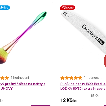
abídce
Výhodné
1 hodnocení
1 hodnocení
vý prašný štětec na nehty a
Pilník na nehty ECO Excelle
 DUHOVÝ
LOĎKA 80/80 (extra hrubý pi
15 Kč
12 Kč
ks
/
ks