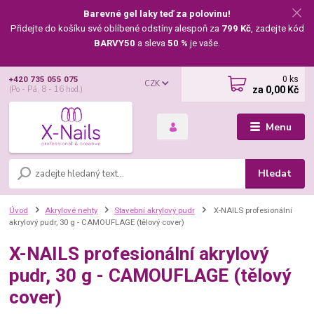
Barevné gel laky teď za polovinu!
Přidejte do košíku své oblíbené odstíny alespoň za
799 Kč
, zadejte kód
BARVY50
a sleva
50 %
je vaše.
0
ks
+420 735 055 075
CZK
za
0,00 Kč
(Po - Pá, 8 - 16 hod.)
Menu
Hledat
Úvod
Akrylové nehty
Stavební akrylový pudr
X-NAILS profesionální
akrylový pudr, 30 g - CAMOUFLAGE (tělový cover)
X-NAILS profesionální akrylový
pudr, 30 g - CAMOUFLAGE (tělový
cover)