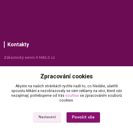
Kontakty
Zákaznický servis X-NAILS.cz
Dana Matušková
Zpracování cookies
+420 735 055 075
(Po - Pá, 8 - 16 hod.)
Abyste na našich stránkách rychle našli to, co hledáte, ušetřili
spoustu klikání a nezobrazovaly se vám reklamy na věci, které vás
info@x-nails.cz
nezajímají, potřebujeme od Vás
souhlas
se zpracováním souborů
cookies.
Povolit vše
Nastavení