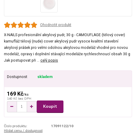
Ohodnotit produkt
X-NAILS profesionální akrylový pudr, 30 g - CAMOUFLAGE (tělový cover)
kamufláž tělový (nude) cover akrylový pudr vysoce kvalitní stavební
akrylový prášek pro velmi odolnou akrylovou modeláž vhodné pro novou
modeláž, opravy i doplnění stávající modeláže rychleschnoucí obsah 30 g
Jak postupovat při ...
celý popis
Dostupnost
skladem
169 Kč
/
ks
140 Kč
bez DPH
Koupit
Číslo produktu:
17091122/10
Hlídat cenu / dostupnost