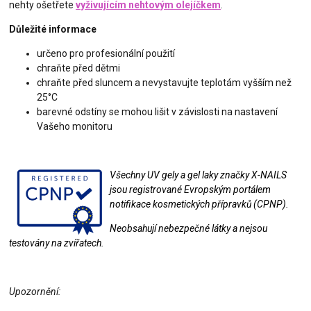
nehty ošetřete
vyživujícím nehtovým olejíčkem
.
Důležité informace
určeno pro profesionální použití
chraňte před dětmi
chraňte před sluncem a nevystavujte teplotám vyšším než
25°C
barevné odstíny se mohou lišit v závislosti na nastavení
Vašeho monitoru
Všechny UV gely a gel laky značky X-NAILS
jsou registrované Evropským portálem
notifikace kosmetických přípravků (CPNP).
Neobsahují nebezpečné látky a nejsou
testovány na zvířatech.
Upozornění: