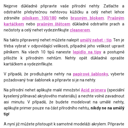
Nejprve důkladně připravte vaše přírodní nehty. Zatlačte a
odstraňte přebytečnou nehtovou kůžičku a celý nehet lehce
zdrsněte
pilníkem 100/180
nebo
brusným blokem
.
Prašným
kartáčkem
nebo
prašným štětcem
důkladně odstraňte prach a
nečistoty a celý nehet vydezinfikujte
cleanerem
.
Na takto připravený nehet můžete nalepit
umělý nehet - tip
. Ten je
třeba vybrat v odpovídající velikosti, případně jeho velikost upravit
pilníkem. Na všech 10 tipů naneste
lepidlo na tipy
a postupně
přiložte k přírodním nehtům. Nehty opět důkladně oprašte
kartáčkem a vydezinfikujte.
V případě, že prodlužujete nehty na
papírové šablonky
, vyberte
požadovaný tvar šablonek a připravte si je na nehty.
Na přírodní nehet aplikujte malé množství
Acid primeru
(speciální
kyselený přilnavač akrylového materiálu) a nechte volně zavadnout
asi minutu. V případě, že budete modelovat na umělé nehty,
aplikujte primer pouze na část přírodního nehtu,
nikdy ne na umělý
tip
!
A nyní již můžete přistoupit k samotné modeláži akrylem. Připravte