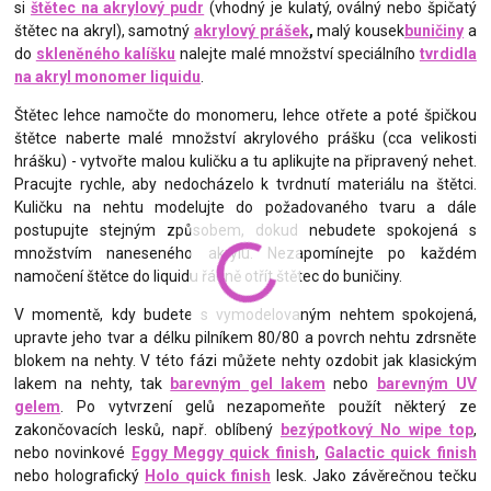
si
štětec na akrylový pudr
(vhodný je kulatý, oválný nebo špičatý
štětec na akryl), samotný
akrylový prášek
,
malý kousek
buničiny
a
do
skleněného kalíšku
nalejte malé množství speciálního
tvrdidla
na akryl monomer liquidu
.
Štětec lehce namočte do monomeru, lehce otřete a poté špičkou
štětce naberte malé množství akrylového prášku (cca velikosti
hrášku) - vytvořte malou kuličku a tu aplikujte na připravený nehet.
Pracujte rychle, aby nedocházelo k tvrdnutí materiálu na štětci.
Kuličku na nehtu modelujte do požadovaného tvaru a dále
postupujte stejným způsobem, dokud nebudete spokojená s
množstvím naneseného akrylu. Nezapomínejte po každém
namočení štětce do liquidu řádně otřít štětec do buničiny.
V momentě, kdy budete s vymodelovaným nehtem spokojená,
upravte jeho tvar a délku pilníkem 80/80 a povrch nehtu zdrsněte
blokem na nehty. V této fázi můžete nehty ozdobit jak klasickým
lakem na nehty, tak
barevným gel lakem
nebo
barevným UV
gelem
. Po vytvrzení gelů nezapomeňte použít některý ze
zakončovacích lesků, např. oblíbený
bezýpotkový No wipe top
,
nebo novinkové
Eggy Meggy quick finish
,
Galactic quick finish
nebo holografický
Holo quick finish
lesk. Jako závěrečnou tečku