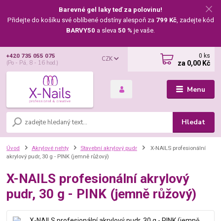
Barevné gel laky teď za polovinu!
Přidejte do košíku své oblíbené odstíny alespoň za
799 Kč
, zadejte kód
BARVY50
a sleva
50 %
je vaše.
0
ks
+420 735 055 075
CZK
za
0,00 Kč
(Po - Pá, 8 - 16 hod.)
Menu
Hledat
Úvod
Akrylové nehty
Stavební akrylový pudr
X-NAILS profesionální
akrylový pudr, 30 g - PINK (jemně růžový)
X-NAILS profesionální akrylový
pudr, 30 g - PINK (jemně růžový)