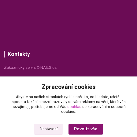
Kontakty
Zákaznický servis X-NAILS.cz
Dana Matušková
Zpracování cookies
+420 735 055 075
(Po - Pá, 8 - 16 hod.)
Abyste na našich stránkách rychle našli to, co hledáte, ušetřili
spoustu klikání a nezobrazovaly se vám reklamy na věci, které vás
info@x-nails.cz
nezajímají, potřebujeme od Vás
souhlas
se zpracováním souborů
cookies.
Povolit vše
Nastavení