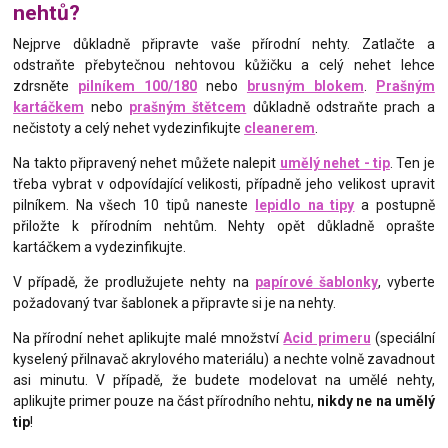
nehtů?
Nejprve důkladně připravte vaše přírodní nehty. Zatlačte a
odstraňte přebytečnou nehtovou kůžičku a celý nehet lehce
zdrsněte
pilníkem 100/180
nebo
brusným blokem
.
Prašným
kartáčkem
nebo
prašným štětcem
důkladně odstraňte prach a
nečistoty a celý nehet vydezinfikujte
cleanerem
.
Na takto připravený nehet můžete nalepit
umělý nehet - tip
. Ten je
třeba vybrat v odpovídající velikosti, případně jeho velikost upravit
pilníkem. Na všech 10 tipů naneste
lepidlo na tipy
a postupně
přiložte k přírodním nehtům. Nehty opět důkladně oprašte
kartáčkem a vydezinfikujte.
V případě, že prodlužujete nehty na
papírové šablonky
, vyberte
požadovaný tvar šablonek a připravte si je na nehty.
Na přírodní nehet aplikujte malé množství
Acid primeru
(speciální
kyselený přilnavač akrylového materiálu) a nechte volně zavadnout
asi minutu. V případě, že budete modelovat na umělé nehty,
aplikujte primer pouze na část přírodního nehtu,
nikdy ne na umělý
tip
!