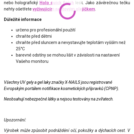
nebo holografický
Holo quick finish
lesk. Jako závěrečnou tečku
nehty ošetřete
vyživujícím nehtovým olejíčkem
.
Důležité informace
určeno pro profesionální použití
chraňte před dětmi
chraňte před sluncem a nevystavujte teplotám vyšším než
25°C
barevné odstíny se mohou lišit v závislosti na nastavení
Vašeho monitoru
Všechny UV gely a gel laky značky X-NAILS jsou registrované
Evropským portálem notifikace kosmetických přípravků (CPNP).
Neobsahují nebezpečné látky a nejsou testovány na zvířatech.
Upozornění:
Výrobek může způsobit podráždění očí, pokožky a dýchacích cest. V