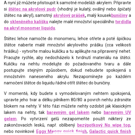
A nyní již můžete přistoupit k samotné modeláži akrylem. Připravte
si
štětec na akrylový pudr
(vhodný je kulatý, oválný nebo špičatý
štětec na akryl), samotný
akrylový prášek
,
malý kousek
buničiny
a
do
skleněného kalíšku
nalejte malé množství speciálního
tvrdidla
na akryl monomer liquidu
.
Štětec lehce namočte do monomeru, lehce otřete a poté špičkou
štětce naberte malé množství akrylového prášku (cca velikosti
hrášku) - vytvořte malou kuličku a tu aplikujte na připravený nehet.
Pracujte rychle, aby nedocházelo k tvrdnutí materiálu na štětci.
Kuličku na nehtu modelujte do požadovaného tvaru a dále
postupujte stejným způsobem, dokud nebudete spokojená s
množstvím naneseného akrylu. Nezapomínejte po každém
namočení štětce do liquidu řádně otřít štětec do buničiny.
V momentě, kdy budete s vymodelovaným nehtem spokojená,
upravte jeho tvar a délku pilníkem 80/80 a povrch nehtu zdrsněte
blokem na nehty. V této fázi můžete nehty ozdobit jak klasickým
lakem na nehty, tak
barevným gel lakem
nebo
barevným UV
gelem
. Po vytvrzení gelů nezapomeňte použít některý ze
zakončovacích lesků, např. oblíbený
bezýpotkový No wipe top
,
nebo novinkové
Eggy Meggy quick finish
,
Galactic quick finish