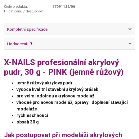
Číslo produktu:
17091122/06
Hlídat cenu / dostupnost
Kompletní specifikace
Hodnocení
7
X-NAILS profesionální akrylový
pudr, 30 g - PINK (jemně růžový)
jemně růžový akrylový pudr
vysoce kvalitní
stavební
akrylový prášek
pro velmi odolnou akrylovou modeláž
vhodné pro novou modeláž, opravy i doplnění stávající
modeláže
rychleschnoucí
obsah 30 g
Jak postupovat při modeláži akrylových