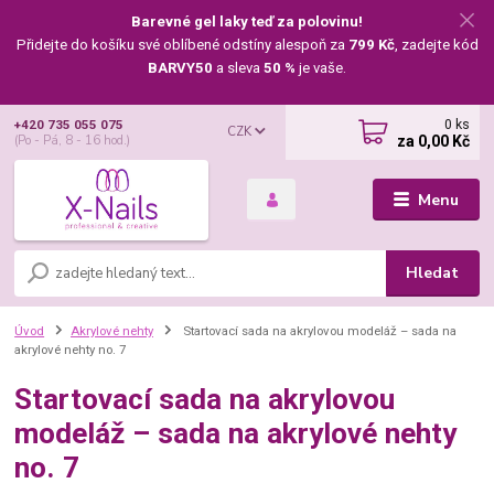
Barevné gel laky teď za polovinu!
Přidejte do košíku své oblíbené odstíny alespoň za
799 Kč
, zadejte kód
BARVY50
a sleva
50 %
je vaše.
0
ks
+420 735 055 075
CZK
za
0,00 Kč
(Po - Pá, 8 - 16 hod.)
Menu
Hledat
Úvod
Akrylové nehty
Startovací sada na akrylovou modeláž – sada na
akrylové nehty no. 7
Startovací sada na akrylovou
modeláž – sada na akrylové nehty
no. 7