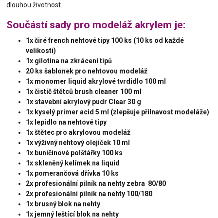
dlouhou životnost.
Součástí sady pro modeláž akrylem je:
1x čiré french nehtové tipy 100 ks (10 ks od každé
velikosti)
1x gilotina na zkrácení tipů
20 ks šablonek pro nehtovou modeláž
1x monomer liquid akrylové tvrdidlo 100 ml
1x čistič štětců brush cleaner 100 ml
1x stavební akrylový pudr Clear 30 g
1x kyselý primer acid 5 ml (zlepšuje přilnavost modeláže)
1x lepidlo na nehtové tipy
1x štětec pro akrylovou modeláž
1x výživný nehtový olejíček 10 ml
1x buničinové polštářky 100 ks
1x skleněný kelímek na liquid
1x pomerančová dřívka 10 ks
2x profesionální pilník na nehty zebra 80/80
2x profesionální pilník na nehty 100/180
1x brusný blok na nehty
1x jemný leštící blok na nehty