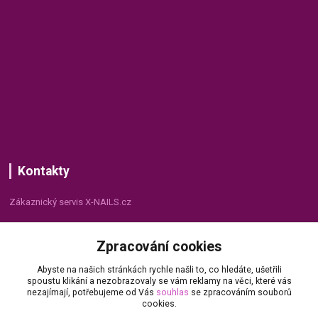
Kontakty
Zákaznický servis X-NAILS.cz
Dana Matušková
Zpracování cookies
+420 735 055 075
(Po - Pá, 8 - 16 hod.)
Abyste na našich stránkách rychle našli to, co hledáte, ušetřili
spoustu klikání a nezobrazovaly se vám reklamy na věci, které vás
info@x-nails.cz
nezajímají, potřebujeme od Vás
souhlas
se zpracováním souborů
cookies.