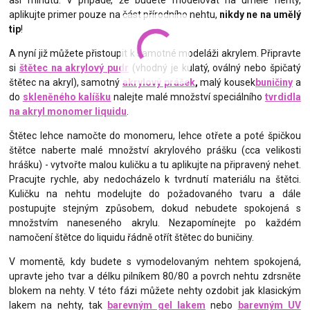
asi minutu. V případě, že budete modelovat na umělé nehty,
aplikujte primer pouze na část přírodního nehtu,
nikdy ne na umělý
tip
!
A nyní již můžete přistoupit k samotné modeláži akrylem. Připravte
si
štětec na akrylový pudr
(vhodný je kulatý, oválný nebo špičatý
štětec na akryl), samotný
akrylový prášek
,
malý kousek
buničiny
a
do
skleněného kalíšku
nalejte malé množství speciálního
tvrdidla
na akryl monomer liquidu
.
Štětec lehce namočte do monomeru, lehce otřete a poté špičkou
štětce naberte malé množství akrylového prášku (cca velikosti
hrášku) - vytvořte malou kuličku a tu aplikujte na připravený nehet.
Pracujte rychle, aby nedocházelo k tvrdnutí materiálu na štětci.
Kuličku na nehtu modelujte do požadovaného tvaru a dále
postupujte stejným způsobem, dokud nebudete spokojená s
množstvím naneseného akrylu. Nezapomínejte po každém
namočení štětce do liquidu řádně otřít štětec do buničiny.
V momentě, kdy budete s vymodelovaným nehtem spokojená,
upravte jeho tvar a délku pilníkem 80/80 a povrch nehtu zdrsněte
blokem na nehty. V této fázi můžete nehty ozdobit jak klasickým
lakem na nehty, tak
barevným gel lakem
nebo
barevným UV