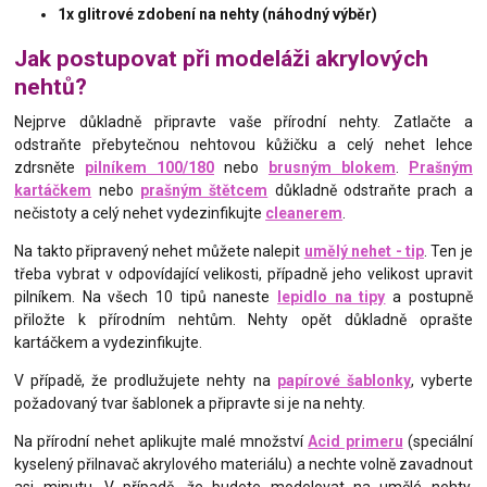
1x glitrové zdobení na nehty (náhodný výběr)
Jak postupovat při modeláži akrylových
nehtů?
Nejprve důkladně připravte vaše přírodní nehty. Zatlačte a
odstraňte přebytečnou nehtovou kůžičku a celý nehet lehce
zdrsněte
pilníkem 100/180
nebo
brusným blokem
.
Prašným
kartáčkem
nebo
prašným štětcem
důkladně odstraňte prach a
nečistoty a celý nehet vydezinfikujte
cleanerem
.
Na takto připravený nehet můžete nalepit
umělý nehet - tip
. Ten je
třeba vybrat v odpovídající velikosti, případně jeho velikost upravit
pilníkem. Na všech 10 tipů naneste
lepidlo na tipy
a postupně
přiložte k přírodním nehtům. Nehty opět důkladně oprašte
kartáčkem a vydezinfikujte.
V případě, že prodlužujete nehty na
papírové šablonky
, vyberte
požadovaný tvar šablonek a připravte si je na nehty.
Na přírodní nehet aplikujte malé množství
Acid primeru
(speciální
kyselený přilnavač akrylového materiálu) a nechte volně zavadnout