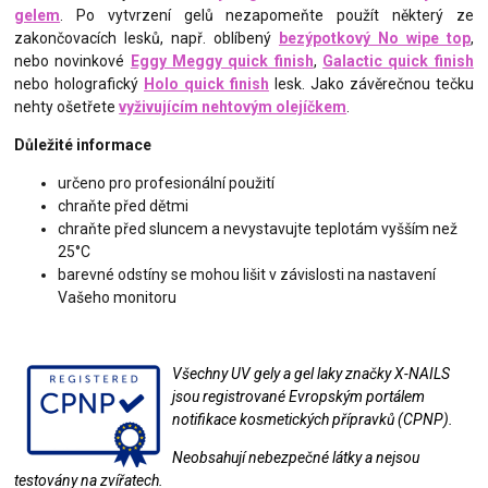
gelem
. Po vytvrzení gelů nezapomeňte použít některý ze
zakončovacích lesků, např. oblíbený
bezýpotkový No wipe top
,
nebo novinkové
Eggy Meggy quick finish
,
Galactic quick finish
nebo holografický
Holo quick finish
lesk. Jako závěrečnou tečku
nehty ošetřete
vyživujícím nehtovým olejíčkem
.
Důležité informace
určeno pro profesionální použití
chraňte před dětmi
chraňte před sluncem a nevystavujte teplotám vyšším než
25°C
barevné odstíny se mohou lišit v závislosti na nastavení
Vašeho monitoru
Všechny UV gely a gel laky značky X-NAILS
jsou registrované Evropským portálem
notifikace kosmetických přípravků (CPNP).
Neobsahují nebezpečné látky a nejsou
testovány na zvířatech.