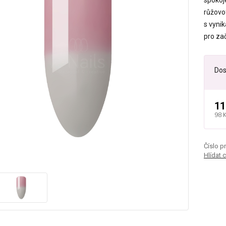
spokoje
růžovo
s vynik
pro za
Dos
11
98 
Číslo p
Hlídat 