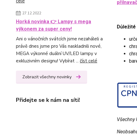
celé
přilnava
27.12.2022
Horká novinka 👉 Lampy s mega
Důležité
výkonem za super ceny!
Ani o vánočních svátcích jsme nezaháleli a
urč
právě dnes jsme pro Vás naskladnili nové,
chr
MEGA výkonné duální UV/LED lampy v
chr
exkluzivním designu! Vybírat ...
číst celé
bar
Zobrazit všechny novinky
Přidejte se k nám na síti!
Všechny U
Neobsahuj