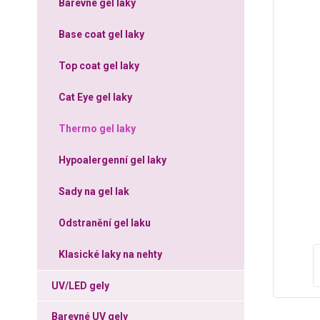
Barevné gel laky
Base coat gel laky
Top coat gel laky
Cat Eye gel laky
Thermo gel laky
Hypoalergenní gel laky
Sady na gel lak
Odstranění gel laku
Klasické laky na nehty
UV/LED gely
Barevné UV gely