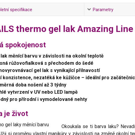
etní specifikace
Parametry
ILS thermo gel lak Amazing Line
tá spokojenost
 lak měnící barvu v závislosti na okolní teplotě
sná růžovofialková s přechodem do šedé
ovyrovnávací gel lak s vynikající přilnavostí
ší konzistence, nezatéká ke kůžičce – ideální pro začátečni
měrná doba nošení až 3 týdny
hlé vytvrzení v UV nebo LED lampě
dný pro přírodní i vymodelované nehty
 je život
Okoukala se ti barva laku? Nevad
Užij si proměnu vlastní manikúry v závislosti na změně okolní te