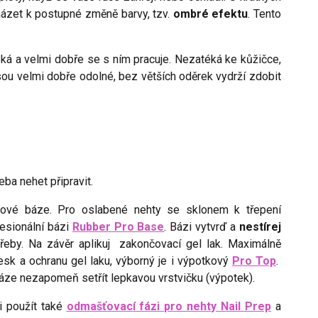
házet k postupné změně barvy, tzv.
ombré efektu
. Tento
éká a velmi dobře se s ním pracuje. Nezatéká ke kůžičce,
jsou velmi dobře odolné, bez větších oděrek vydrží zdobit
eba nehet připravit.
adové báze. Pro oslabené nehty se sklonem k třepení
fesionální bázi
Rubber Pro Base
. Bázi vytvrď a
nestírej
třeby. Na závěr aplikuj zakončovací gel lak. Maximálně
 lesk a ochranu gel laku, výborný je i výpotkový
Pro Top
.
ze nezapomeň setřít lepkavou vrstvičku (výpotek).
i použít také
odmašťovací fázi pro nehty Nail Prep
a