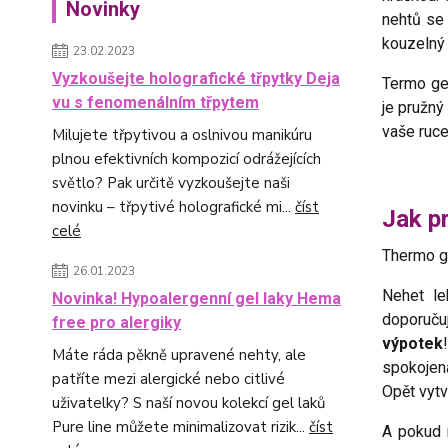
Novinky
nehtů se
kouzelný 
23.02.2023
Vyzkoušejte holografické třpytky Deja
Termo gel
vu s fenomenálním třpytem
je pružný
vaše ruc
Milujete třpytivou a oslnivou manikúru
plnou efektivních kompozicí odrážejících
světlo? Pak určitě vyzkoušejte naši
novinku – třpytivé holografické mi...
číst
Jak p
celé
Thermo g
26.01.2023
Nehet le
Novinka! Hypoalergenní gel laky Hema
doporuču
free pro alergiky
výpotek
Máte ráda pěkně upravené nehty, ale
spokoje
patříte mezi alergické nebo citlivé
Opět vyt
uživatelky? S naší novou kolekcí gel laků
Pure line můžete minimalizovat rizik...
číst
A pokud 