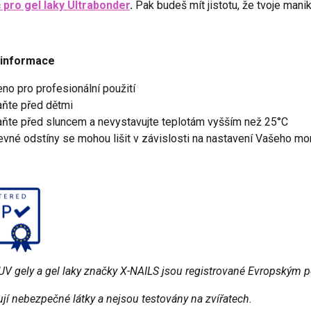
č pro gel laky Ultrabonder
.
Pak budeš mít jistotu, že tvoje mani
 informace
eno pro profesionální použití
aňte před dětmi
aňte před sluncem a nevystavujte teplotám vyšším než 25°C
evné odstíny se mohou lišit v závislosti na nastavení Vašeho mo
V gely a gel laky značky X-NAILS jsou registrované Evropským p
í nebezpečné látky a nejsou testovány na zvířatech.