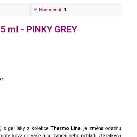
Hodnocení
1
 5 ml - PINKY GREY
ce
í, s gel laky z kolekce
Thermo Line
, je změna odstínu
ploty, když se vaše ruce zahřejí nebo ochladí. U krátkých