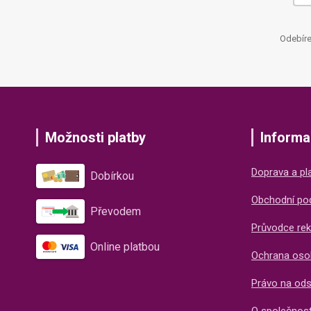
Odebíre
Možnosti platby
Informa
Doprava a pl
Dobírkou
Obchodní po
Převodem
Průvodce rek
Online platbou
Ochrana oso
Právo na od