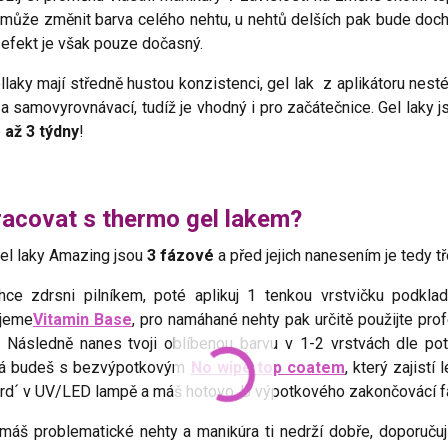
 může změnit barva celého nehtu, u nehtů delších pak bude doc
efekt je však pouze dočasný.
laky mají středně hustou konzistenci, gel lak z aplikátoru nest
 a samovyrovnávací, tudíž je vhodný i pro začátečnice. Gel laky 
e
až 3 týdny
!
racovat s thermo gel lakem?
el laky Amazing jsou
3 fázové
a před jejich nanesením je tedy tř
hce zdrsni pilníkem, poté aplikuj 1 tenkou vrstvičku podkl
jeme
Vitamin Base
, pro namáhané nehty pak určitě použijte pro
! Následně nanes tvoji oblíbenou barvu v 1-2 vrstvách dle po
ná budeš s bezvýpotkovým
No wipe top coatem
, který zajistí
vrd´ v UV/LED lampě a máš hotovo. U výpotkového zakončovácí fá
máš problematické nehty a manikúra ti nedrží dobře, doporučuj