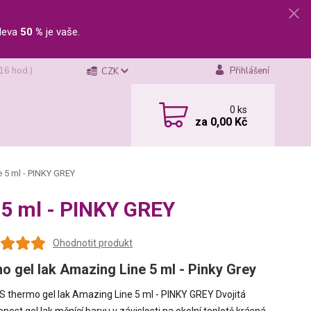
leva
50 %
je vaše.
 16 hod.)
Přihlášení
CZK
0
ks
za
0,00 Kč
 5 ml - PINKY GREY
 5 ml - PINKY GREY
Ohodnotit produkt
o gel lak Amazing Line 5 ml - Pinky Grey
S thermo gel lak Amazing Line 5 ml - PINKY GREY Dvojitá