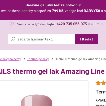
Barevné gel laky teď za polovinu!
u své oblíbené odstíny alespoň za
799 Kč
, zadejte kód
BARVY50
a s
+420 735 055 075
Nevíte si rady? Zavolejte.
(Po - Pá, 8 -
Hledat
el laky na nehty
Thermo gel laky
X-NAILS thermo gel lak Amazing Line
ILS thermo gel lak Amazing Line
Term
X-NAIL