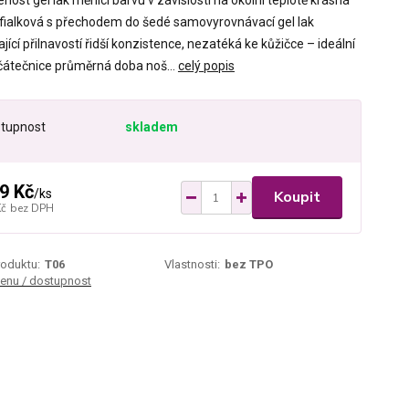
nost gel lak měnící barvu v závislosti na okolní teplotě krásná
fialková s přechodem do šedé samovyrovnávací gel lak
ající přilnavostí řidší konzistence, nezatéká ke kůžičce – ideální
čátečnice průměrná doba noš...
celý popis
tupnost
skladem
9 Kč
/
ks
Koupit
Kč
bez DPH
roduktu:
T06
Vlastnosti:
bez TPO
cenu / dostupnost