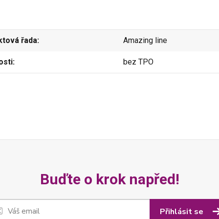
ktová řada
Amazing line
osti
bez TPO
Buďte o krok napřed!
Přihlásit se