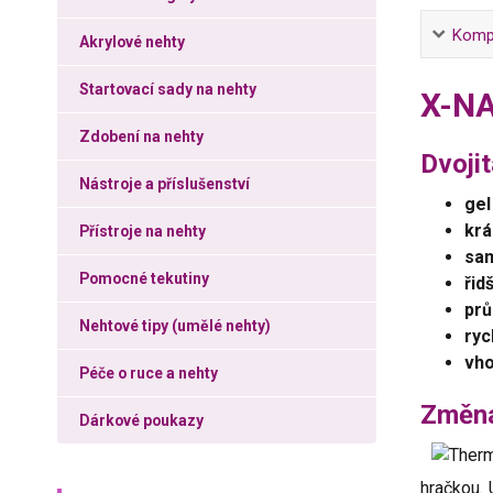
Kompl
Akrylové nehty
Startovací sady na nehty
X-NA
Zdobení na nehty
Dvoji
Nástroje a příslušenství
gel
krá
Přístroje na nehty
sam
Pomocné tekutiny
řid
prů
Nehtové tipy (umělé nehty)
ryc
vho
Péče o ruce a nehty
Změna
Dárkové poukazy
hračkou. 