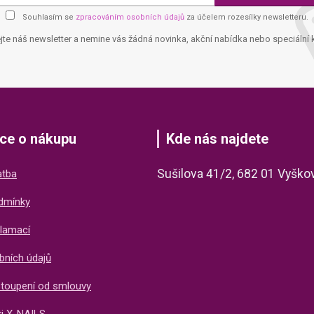
Souhlasím se
zpracováním osobních údajů
za účelem rozesílky newsletteru.
jte náš newsletter a nemine vás žádná novinka, akční nabídka nebo speciální 
ce o nákupu
Kde nás najdete
Sušilova 41/2, 682 01 Vyško
atba
dmínky
lamací
bních údajů
stoupení od smlouvy