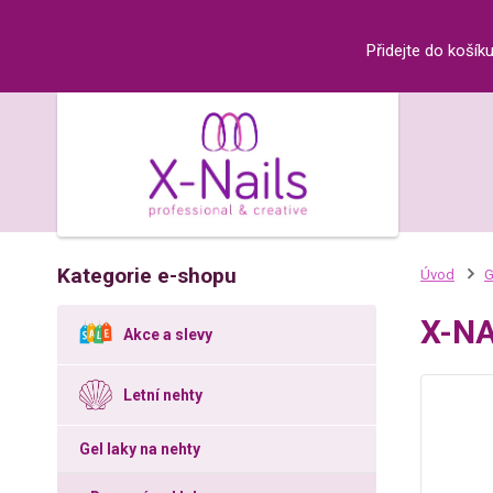
Přidejte do košík
Kategorie e-shopu
Úvod
G
X-NA
Akce a slevy
Letní nehty
Gel laky na nehty