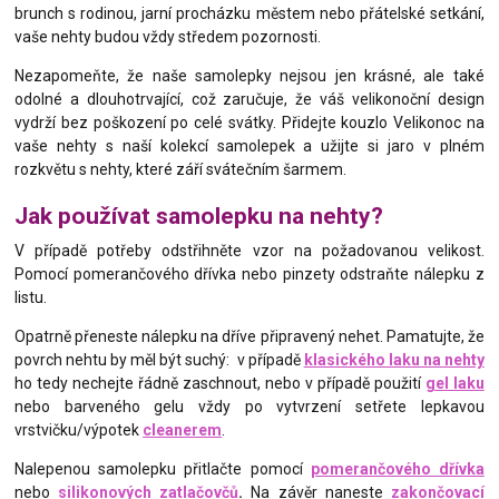
brunch s rodinou, jarní procházku městem nebo přátelské setkání,
vaše nehty budou vždy středem pozornosti.
Nezapomeňte, že naše samolepky nejsou jen krásné, ale také
odolné a dlouhotrvající, což zaručuje, že váš velikonoční design
vydrží bez poškození po celé svátky. Přidejte kouzlo Velikonoc na
vaše nehty s naší kolekcí samolepek a užijte si jaro v plném
rozkvětu s nehty, které září svátečním šarmem.
Jak používat samolepku na nehty?
V případě potřeby odstřihněte vzor na požadovanou velikost.
Pomocí pomerančového dřívka nebo pinzety odstraňte nálepku z
listu.
Opatrně přeneste nálepku na dříve připravený nehet. Pamatujte, že
povrch nehtu by měl být suchý: v případě
klasického laku na nehty
ho tedy nechejte řádně zaschnout, nebo v případě použití
gel laku
nebo barveného gelu vždy po vytvrzení setřete lepkavou
vrstvičku/výpotek
cleanerem
.
Nalepenou samolepku přitlačte pomocí
pomerančového dřívka
nebo
silikonových zatlačovčů
.
Na závěr naneste
zakončovací