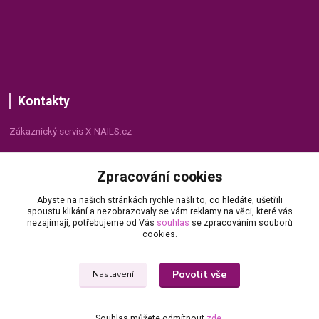
Kontakty
Zákaznický servis X-NAILS.cz
Dana Matušková
Zpracování cookies
+420 735 055 075
(Po - Pá, 8 - 16 hod.)
Abyste na našich stránkách rychle našli to, co hledáte, ušetřili
spoustu klikání a nezobrazovaly se vám reklamy na věci, které vás
info@x-nails.cz
nezajímají, potřebujeme od Vás
souhlas
se zpracováním souborů
cookies.
Povolit vše
Nastavení
Souhlas můžete odmítnout
zde
.