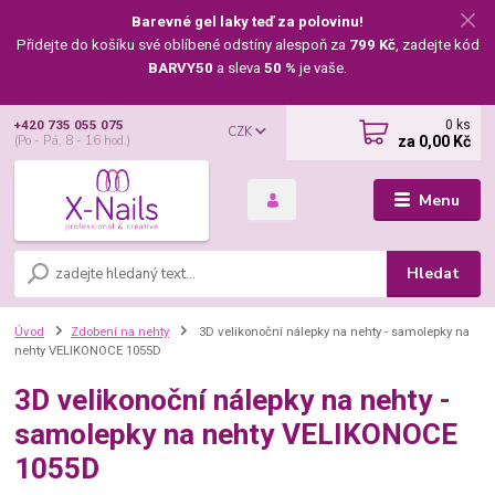
Barevné gel laky teď za polovinu!
Přidejte do košíku své oblíbené odstíny alespoň za
799 Kč
, zadejte kód
BARVY50
a sleva
50 %
je vaše.
0
ks
+420 735 055 075
CZK
za
0,00 Kč
(Po - Pá, 8 - 16 hod.)
Menu
Hledat
Úvod
Zdobení na nehty
3D velikonoční nálepky na nehty - samolepky na
nehty VELIKONOCE 1055D
3D velikonoční nálepky na nehty -
samolepky na nehty VELIKONOCE
1055D