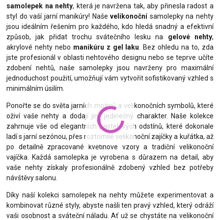
samolepek na nehty
, která je navržena tak, aby přinesla radost a
styl do vaší jarní manikúry! Naše
velikonoční
samolepky na nehty
jsou ideálním řešením pro každého, kdo hledá snadný a efektivní
způsob, jak přidat trochu svátečního lesku na
gelové nehty
,
akrylové nehty nebo
manikúru z gel laku
. Bez ohledu na to, zda
jste profesionál v oblasti nehtového designu nebo se teprve učíte
zdobení nehtů, naše samolepky jsou navrženy pro maximální
jednoduchost použití, umožňují vám vytvořit sofistikovaný vzhled s
minimálním úsilím.
Ponořte se do světa jarních motivů a velikonočních symbolů, které
oživí vaše nehty a dodají jim jedinečný charakter. Naše kolekce
zahrnuje vše od elegantních pastelových odstínů, které dokonale
ladí s jarní sezónou, přes roztomilé velikonoční zajíčky a kuřátka, až
po detailně zpracované květinové vzory a tradiční velikonoční
vajíčka. Každá samolepka je vyrobena s důrazem na detail, aby
vaše nehty získaly profesionálně zdobený vzhled bez potřeby
návštěvy salonu.
Díky naší kolekci samolepek na nehty můžete experimentovat a
kombinovat různé styly, abyste našli ten pravý vzhled, který odráží
vaši osobnost a sváteční náladu. Ať už se chystáte na velikonoční