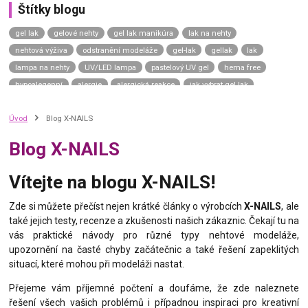
Štítky blogu
gel lak
gelové nehty
gel lak manikúra
lak na nehty
nehtová výživa
odstranění modeláže
gel-lak
gellak
lak
lampa na nehty
UV/LED lampa
pastelový UV gel
hema free
hypoalegenní
alergie
alergická reakce
jak vybrat gel lak
gel lak návod
gel lak aplikace
top coat
závěrečný lesk
Úvod
Blog X-NAILS
top coat universe
top coat neptune
top coat uranus sky
top coat saturn moon
top coat mars road
top coat venus shine
Blog X-NAILS
top coat mercury dream
uv gel top coat
p.shine
manikúra na přírodní nehty
přírodní nehty
přírodní manikúra
Vítejte na blogu X-NAILS!
japonská manikúra
japonský p-shine
vyživující lak na nehty
výživný lak na nehty
complete repair
care gel
green spa
Zde si můžete přečíst nejen krátké články o výrobcích
X-NAILS
, ale
také jejich testy, recenze a zkušenosti našich zákaznic. Čekají tu na
calcium gel
nail hardener
vitamin bomb
zničené nehty
vás praktické návody pro různé typy nehtové modeláže,
slabé nehty
kondicionér na nehty
tenké nehty
thermo gel lak
upozornění na časté chyby začátečnic a také řešení zapeklitých
termo lak
situací, které mohou při modeláži nastat.
Přejeme vám příjemné počtení a doufáme, že zde naleznete
řešení všech vašich problémů i případnou inspiraci pro kreativní