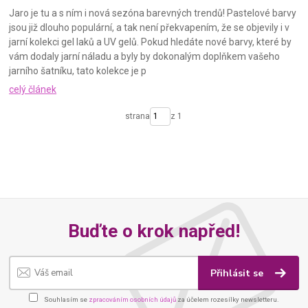
Jaro je tu a s ním i nová sezóna barevných trendů! Pastelové barvy
jsou již dlouho populární, a tak není překvapením, že se objevily i v
jarní kolekci gel laků a UV gelů. Pokud hledáte nové barvy, které by
vám dodaly jarní náladu a byly by dokonalým doplňkem vašeho
jarního šatníku, tato kolekce je p
celý článek
strana
z 1
Buďte o krok napřed!
Přihlásit se
Souhlasím se
zpracováním osobních údajů
za účelem rozesílky newsletteru.