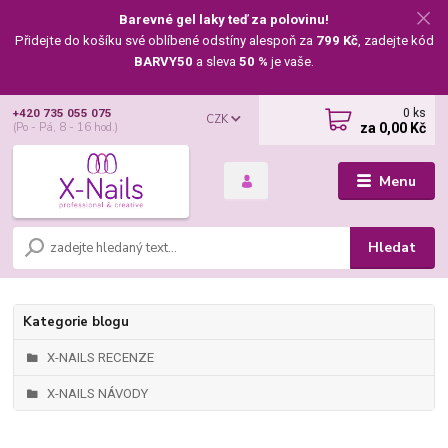
Barevné gel laky teď za polovinu!
Přidejte do košíku své oblíbené odstíny alespoň za
799 Kč
, zadejte kód
BARVY50
a sleva
50 %
je vaše.
0
ks
+420 735 055 075
CZK
za
0,00 Kč
(Po - Pá, 8 - 16 hod.)
Menu
Hledat
Kategorie blogu
X-NAILS RECENZE
X-NAILS NÁVODY