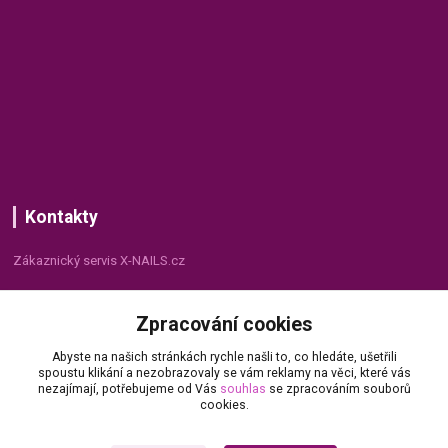
Kontakty
Zákaznický servis X-NAILS.cz
Dana Matušková
Zpracování cookies
+420 735 055 075
(Po - Pá, 8 - 16 hod.)
Abyste na našich stránkách rychle našli to, co hledáte, ušetřili
spoustu klikání a nezobrazovaly se vám reklamy na věci, které vás
info@x-nails.cz
nezajímají, potřebujeme od Vás
souhlas
se zpracováním souborů
cookies.