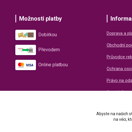
Možnosti platby
Informa
Doprava a pl
Dobírkou
Obchodní po
Převodem
Průvodce rek
Online platbou
Ochrana oso
Právo na od
O společnos
Recenze naš
Abyste na našich st
na věci, 