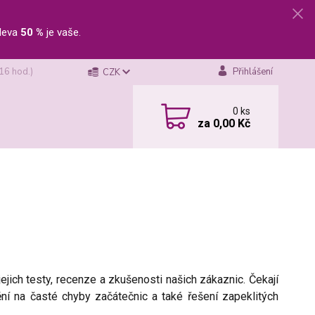
leva
50 %
je vaše.
 16 hod.)
Přihlášení
CZK
0
ks
za
0,00 Kč
 jejich testy, recenze a zkušenosti našich zákaznic. Čekají
ní na časté chyby začátečnic a také řešení zapeklitých