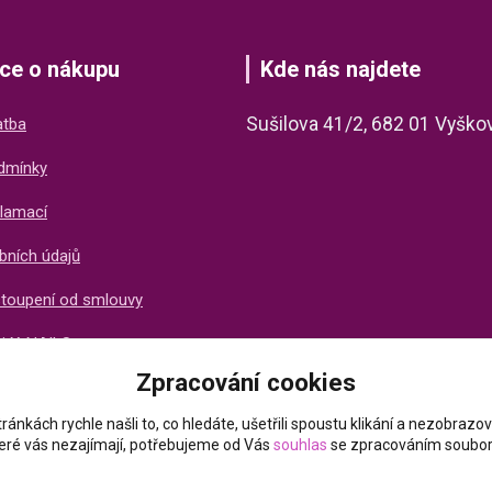
ce o nákupu
Kde nás najdete
Sušilova 41/2, 682 01 Vyško
atba
dmínky
lamací
bních údajů
stoupení od smlouvy
ti X-NAILS
Zpracování cookies
ich zákazníků
ránkách rychle našli to, co hledáte, ušetřili spoustu klikání a nezobraz
které vás nezajímají, potřebujeme od Vás
souhlas
se zpracováním soubor