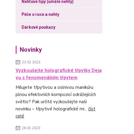
Nehtové tipy (umělé nehty)
Péče o ruce a nehty
Dárkové poukazy
Novinky
23.02.2023
Vyzkoušejte holografické třpytky Deja
vu s fenomenálním třpytem
Milujete třpytivou a oslnivou manikúru
plnou efektivních kompozicí odrážejících
světlo? Pak určitě vyzkoušejte naši
novinku – třpytivé holografické mi...
číst
celé
26.01.2023