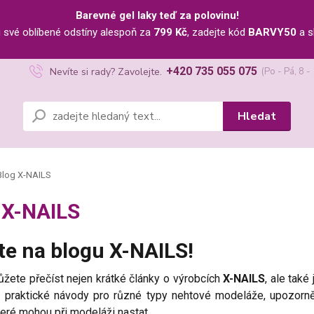
Barevné gel laky teď za polovinu!
u své oblíbené odstíny alespoň za
799 Kč
, zadejte kód
BARVY50
a s
+420 735 055 075
Nevíte si rady? Zavolejte.
(Po - Pá, 8 -
Hledat
log X-NAILS
 X-NAILS
jte na blogu X-NAILS!
žete přečíst nejen krátké články o výrobcích
X-NAILS
, ale také
s praktické návody pro různé typy nehtové modeláže, upozorně
které mohou při modeláži nastat.