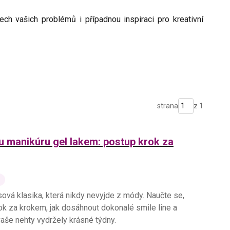
h vašich problémů i případnou inspiraci pro kreativní
strana
z 1
u manikúru gel lakem: postup krok za
ová klasika, která nikdy nevyjde z módy. Naučte se,
krok za krokem, jak dosáhnout dokonalé smile line a
aše nehty vydržely krásné týdny.