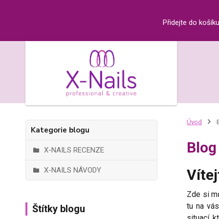
Přidejte do košík
Úvod
B
Kategorie blogu
Blog
X-NAILS RECENZE
X-NAILS NÁVODY
Víte
Zde si mů
tu na vá
Štítky blogu
situací, 