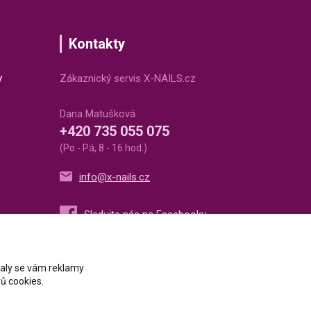
Kontakty
v
Zákaznický servis X-NAILS.cz
Dana Matušková
+420 735 055 075
(Po - Pá, 8 - 16 hod.)
info@x-nails.cz
ovaly se vám reklamy
ů cookies.