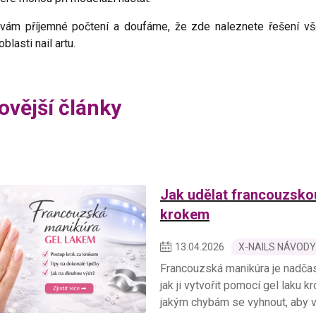
vám příjemné počtení a doufáme, že zde naleznete řešení všec
oblasti nail artu.
ovější články
Jak udělat francouzsko
krokem
13
.
04
.
2026
X-NAILS NÁVODY
Francouzská manikúra je nadčas
jak ji vytvořit pomocí gel laku 
jakým chybám se vyhnout, aby v