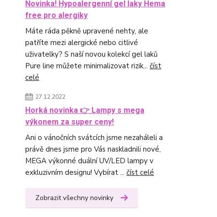
Novinka! Hypoalergenní gel laky Hema
free pro alergiky
Máte ráda pěkně upravené nehty, ale
patříte mezi alergické nebo citlivé
uživatelky? S naší novou kolekcí gel laků
Pure line můžete minimalizovat rizik...
číst
celé
27.12.2022
Horká novinka 👉 Lampy s mega
výkonem za super ceny!
Ani o vánočních svátcích jsme nezaháleli a
právě dnes jsme pro Vás naskladnili nové,
MEGA výkonné duální UV/LED lampy v
exkluzivním designu! Vybírat ...
číst celé
Zobrazit všechny novinky