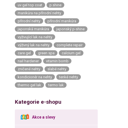
uv gel top coat
p.shine
manikúra na přírodní nehty
přírodní nehty
přírodní manikúra
japonská manikúra
japonský p-shine
vyživující lak na nehty
výživný lak na nehty
complete repair
care gel
green spa
calcium gel
nail hardener
vitamin bomb
zničené nehty
slabé nehty
kondicionér na nehty
tenké nehty
thermo gel lak
termo lak
Kategorie e-shopu
Akce a slevy