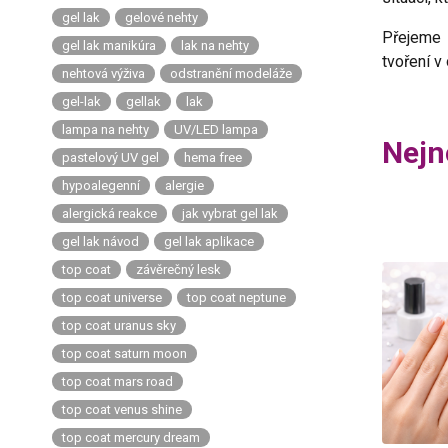
gel lak
gelové nehty
Přejeme 
gel lak manikúra
lak na nehty
tvoření v 
nehtová výživa
odstranění modeláže
gel-lak
gellak
lak
lampa na nehty
UV/LED lampa
Nejn
pastelový UV gel
hema free
hypoalegenní
alergie
alergická reakce
jak vybrat gel lak
gel lak návod
gel lak aplikace
top coat
závěrečný lesk
top coat universe
top coat neptune
top coat uranus sky
top coat saturn moon
top coat mars road
top coat venus shine
top coat mercury dream