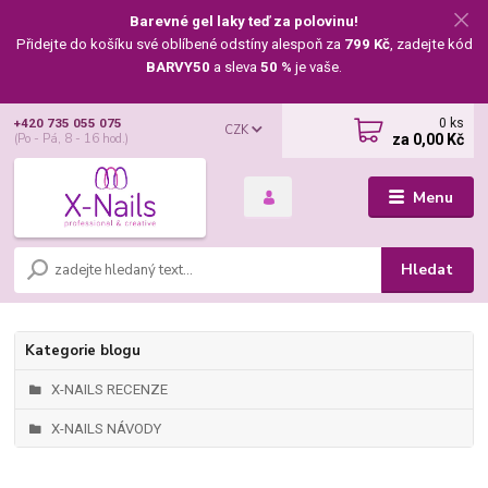
Barevné gel laky teď za polovinu!
Přidejte do košíku své oblíbené odstíny alespoň za
799 Kč
, zadejte kód
BARVY50
a sleva
50 %
je vaše.
0
ks
+420 735 055 075
CZK
za
0,00 Kč
(Po - Pá, 8 - 16 hod.)
Menu
Hledat
Kategorie blogu
X-NAILS RECENZE
X-NAILS NÁVODY