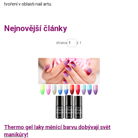
tvoření v oblasti nail artu.
Nejnovější články
strana
z 1
Thermo gel laky měnící barvu dobývají svět
manikúry!