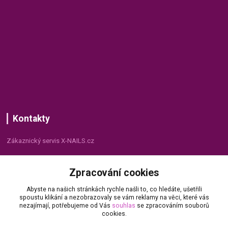
Kontakty
Zákaznický servis X-NAILS.cz
Dana Matušková
Zpracování cookies
+420 735 055 075
(Po - Pá, 8 - 16 hod.)
Abyste na našich stránkách rychle našli to, co hledáte, ušetřili
spoustu klikání a nezobrazovaly se vám reklamy na věci, které vás
info@x-nails.cz
nezajímají, potřebujeme od Vás
souhlas
se zpracováním souborů
cookies.