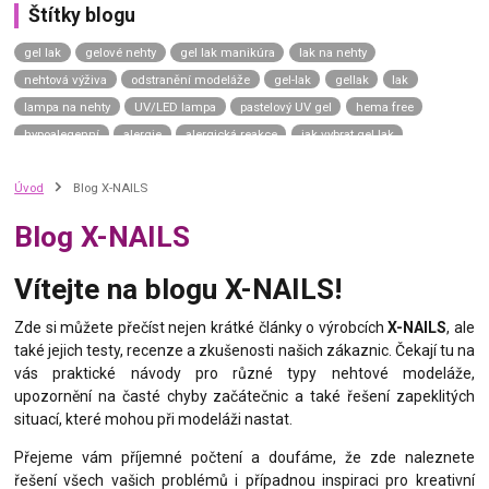
Štítky blogu
gel lak
gelové nehty
gel lak manikúra
lak na nehty
nehtová výživa
odstranění modeláže
gel-lak
gellak
lak
lampa na nehty
UV/LED lampa
pastelový UV gel
hema free
hypoalegenní
alergie
alergická reakce
jak vybrat gel lak
gel lak návod
gel lak aplikace
top coat
závěrečný lesk
Úvod
Blog X-NAILS
top coat universe
top coat neptune
top coat uranus sky
top coat saturn moon
top coat mars road
top coat venus shine
Blog X-NAILS
top coat mercury dream
uv gel top coat
p.shine
manikúra na přírodní nehty
přírodní nehty
přírodní manikúra
Vítejte na blogu X-NAILS!
japonská manikúra
japonský p-shine
vyživující lak na nehty
výživný lak na nehty
complete repair
care gel
green spa
Zde si můžete přečíst nejen krátké články o výrobcích
X-NAILS
, ale
také jejich testy, recenze a zkušenosti našich zákaznic. Čekají tu na
calcium gel
nail hardener
vitamin bomb
zničené nehty
vás praktické návody pro různé typy nehtové modeláže,
slabé nehty
kondicionér na nehty
tenké nehty
thermo gel lak
upozornění na časté chyby začátečnic a také řešení zapeklitých
termo lak
situací, které mohou při modeláži nastat.
Přejeme vám příjemné počtení a doufáme, že zde naleznete
řešení všech vašich problémů i případnou inspiraci pro kreativní