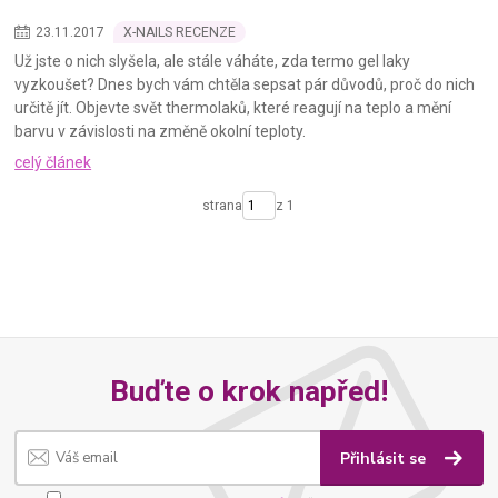
23
.
11
.
2017
X-NAILS RECENZE
Už jste o nich slyšela, ale stále váháte, zda termo gel laky
vyzkoušet? Dnes bych vám chtěla sepsat pár důvodů, proč do nich
určitě jít. Objevte svět thermolaků, které reagují na teplo a mění
barvu v závislosti na změně okolní teploty.
celý článek
strana
z 1
Buďte o krok napřed!
Přihlásit se