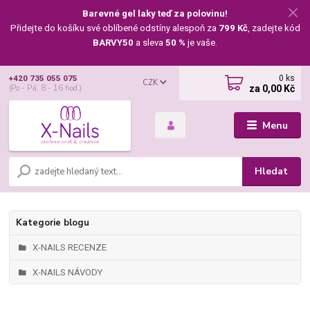
Barevné gel laky teď za polovinu!
Přidejte do košíku své oblíbené odstíny alespoň za
799 Kč
, zadejte kód
BARVY50
a sleva
50 %
je vaše.
0
ks
+420 735 055 075
CZK
za
0,00 Kč
(Po - Pá, 8 - 16 hod.)
Menu
Hledat
Kategorie blogu
X-NAILS RECENZE
X-NAILS NÁVODY