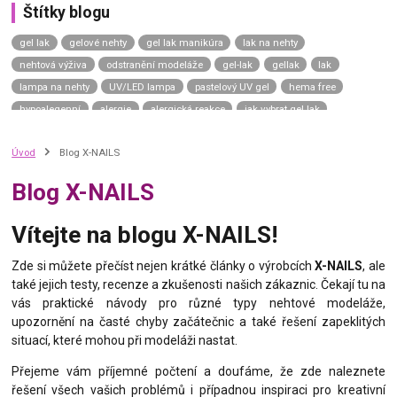
Štítky blogu
gel lak
gelové nehty
gel lak manikúra
lak na nehty
nehtová výživa
odstranění modeláže
gel-lak
gellak
lak
lampa na nehty
UV/LED lampa
pastelový UV gel
hema free
hypoalegenní
alergie
alergická reakce
jak vybrat gel lak
gel lak návod
gel lak aplikace
top coat
závěrečný lesk
Úvod
Blog X-NAILS
top coat universe
top coat neptune
top coat uranus sky
top coat saturn moon
top coat mars road
top coat venus shine
Blog X-NAILS
top coat mercury dream
uv gel top coat
p.shine
manikúra na přírodní nehty
přírodní nehty
přírodní manikúra
Vítejte na blogu X-NAILS!
japonská manikúra
japonský p-shine
vyživující lak na nehty
výživný lak na nehty
complete repair
care gel
green spa
Zde si můžete přečíst nejen krátké články o výrobcích
X-NAILS
, ale
také jejich testy, recenze a zkušenosti našich zákaznic. Čekají tu na
calcium gel
nail hardener
vitamin bomb
zničené nehty
vás praktické návody pro různé typy nehtové modeláže,
slabé nehty
kondicionér na nehty
tenké nehty
thermo gel lak
upozornění na časté chyby začátečnic a také řešení zapeklitých
termo lak
situací, které mohou při modeláži nastat.
Přejeme vám příjemné počtení a doufáme, že zde naleznete
řešení všech vašich problémů i případnou inspiraci pro kreativní