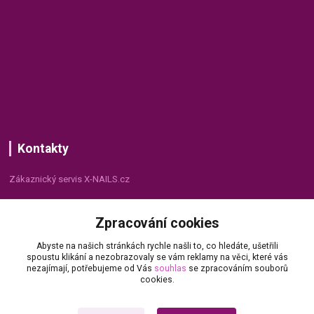
Kontakty
Zákaznický servis X-NAILS.cz
Dana Matušková
Zpracování cookies
+420 735 055 075
(Po - Pá, 8 - 16 hod.)
Abyste na našich stránkách rychle našli to, co hledáte, ušetřili
spoustu klikání a nezobrazovaly se vám reklamy na věci, které vás
info@x-nails.cz
nezajímají, potřebujeme od Vás
souhlas
se zpracováním souborů
cookies.