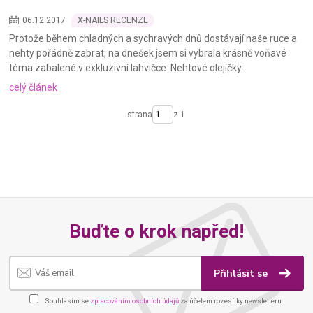
06
.
12
.
2017
X-NAILS RECENZE
Protože během chladných a sychravých dnů dostávají naše ruce a
nehty pořádně zabrat, na dnešek jsem si vybrala krásně voňavé
téma zabalené v exkluzivní lahvičce. Nehtové olejíčky.
celý článek
strana
z 1
Buďte o krok napřed!
Přihlásit se
Souhlasím se
zpracováním osobních údajů
za účelem rozesílky newsletteru.