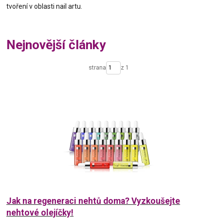
tvoření v oblasti nail artu.
Nejnovější články
strana
z 1
Jak na regeneraci nehtů doma? Vyzkoušejte
nehtové olejíčky!