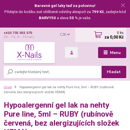
Barevné gel laky teď za polovinu!
Přidejte do košíku své oblíbené odstíny alespoň za
799 Kč
, zadejte kód
BARVY50
a sleva
50 %
je vaše.
0
ks
+420 735 055 075
CZK
za
0,00 Kč
(Po - Pá, 8 - 16 hod.)
Menu
Hledat
Úvod
Hypoalergenní gel lak na nehty Pure line, 5ml – RUBY (rubínově
červená, bez alergizujících složek HEMA)
Hypoalergenní gel lak na nehty
Pure line, 5ml – RUBY (rubínově
červená, bez alergizujících složek