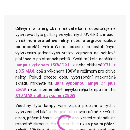
Citlivým a
alergickým uživatelkám
doporučujeme
vytvrzovat tyto gel laky ve výkonných UV/LED
lampách
s režimem pro citlivé nehty
, neboť
alergické reakce
po modeláži
velmi
často souvisí s nedostatečným
vytvrzením jednotlivých vrstev zejména na nehtové
ploténce a po stranách nehtů.
Zvolit můžete například
lampu s výkonem 150W D9 Lux
, nebo oblíbené
X7 Lux
a
X5 MAX
,
obě s výkonem 180W a režimem pro citlivé
nehty. Pokud chcete dobu vytvrzování maximálně
zkrátit, mrkněte na
ultra výkonnou lampu C4 plus
256W
, nebo momentálně nejvýkonnější lampu na trhu
X10 MAX s ultra výkonem 280W
.
Všechny tyto lampy vám zajistí precizní a rychlé
vytvrzení gel laků a UV gelů a to rovnoměrně ze všech
stran, přičemž čas nezbytný pro vytvrzení materiálu se
razantně zkracuje, čímž se snižuje riziko
pocitu pálení