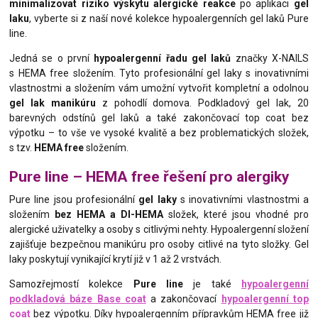
minimalizovat riziko výskytu alergické reakce
po aplikaci
gel
laku
, vyberte si z naší nové kolekce hypoalergenních gel laků Pure
line.
Jedná se o první
hypoalergenní řadu gel laků
značky X-NAILS
s HEMA free složením. Tyto profesionální gel laky s inovativními
vlastnostmi a složením vám umožní vytvořit kompletní a odolnou
gel lak manikúru
z pohodlí domova. Podkladový gel lak, 20
barevných odstínů gel laků a také zakončovací top coat bez
výpotku – to vše ve vysoké kvalitě a bez problematických složek,
s tzv.
HEMA free
složením.
Pure line – HEMA free řešení pro alergiky
Pure line jsou profesionální
gel laky
s inovativními vlastnostmi a
složením
bez HEMA a DI-HEMA
složek, které jsou vhodné pro
alergické uživatelky a osoby s citlivými nehty. Hypoalergenní složení
zajišťuje bezpečnou manikúru pro osoby citlivé na tyto složky. Gel
laky poskytují vynikající krytí již v 1 až 2 vrstvách.
Samozřejmostí kolekce
Pure line
je také
hypoalergenní
podkladová báze Base coat
a zakončovací
hypoalergenní top
coat
bez výpotku. Díky hypoalergenním přípravkům HEMA free již