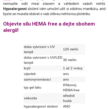
nemusíte volit mezi stavem a vzhledem vašich nehtů.
Hypoalergenní
složení vám umožní užít si odolnou manikúru, aniž
byste se musela obávat o vaši citlivou nehtovou ploténku.
Objevte sílu HEMA free a dejte sbohem
alergii!
doba vytvrzení v UV
120 vteřin
lampě
doba vytvrzení v UV/LED
30 vteřin
lampě
krytí
1 až 2 vrstvy
výpotek
ano
samovyrovnávací
ano
třífázový,
typ gel laku
HEMA free
středně
viskozita
hustá
hypoalergenní složení
ANO