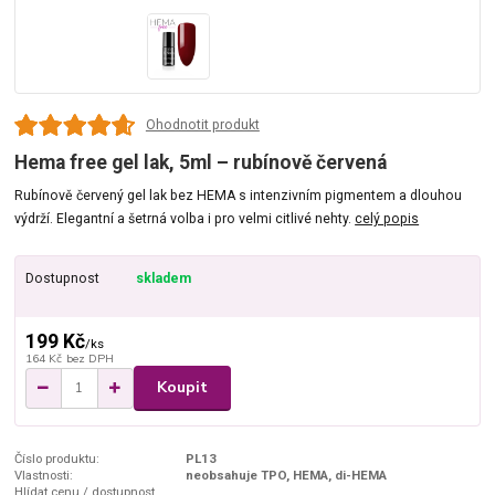
Ohodnotit produkt
Hema free gel lak, 5ml – rubínově červená
Rubínově červený gel lak bez HEMA s intenzivním pigmentem a dlouhou
výdrží. Elegantní a šetrná volba i pro velmi citlivé nehty.
celý popis
Dostupnost
skladem
199 Kč
/
ks
164 Kč
bez DPH
Koupit
Číslo produktu:
PL13
Vlastnosti:
neobsahuje TPO, HEMA, di-HEMA
Hlídat cenu / dostupnost