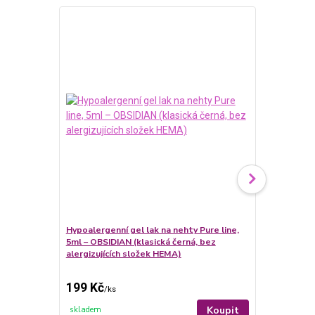
Hypoalergenní gel lak na nehty Pure line,
5ml – OBSIDIAN (klasická černá, bez
Hypoalergenn
alergizujících složek HEMA)
5ml – BLUSH
alergizující
199 Kč
199 Kč
/
ks
/
ks
Koupit
skladem
skladem