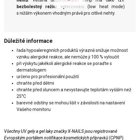
nehtů
. Většina doporučených lamp má také tzv.
bezbolestný režim vytvrzování
(low heat mode)
s nižším výkonem vhodným právě pro citlivé nehty.
Důležité informace
řada hypoaleregnních produktů výrazně snižuje možnost
vzniku alergické reakce, ale nemůže ji 100 % vyloučit
při výskytu jakékoli alergické reakce se poraďte s
dermatologem
určeno pro profesionální použití
chraňte před dětmi
chraňte před sluncem a nevystavujte teplotám vyšším než
25°C
barevné odstíny se mohou lišit v závislosti na nastavení
Vašeho monitoru
Všechny UV gely a gel laky značky X-NAILS jsou registrované
Evropským portálem notifikace kosmetických přípravků (CPNP).