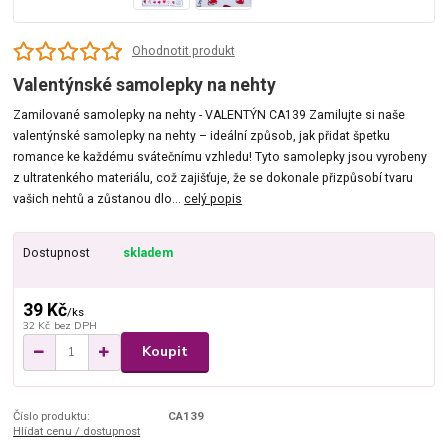
Ohodnotit produkt
Valentýnské samolepky na nehty
Zamilované samolepky na nehty - VALENTÝN CA139 Zamilujte si naše
valentýnské samolepky na nehty – ideální způsob, jak přidat špetku
romance ke každému svátečnímu vzhledu! Tyto samolepky jsou vyrobeny
z ultratenkého materiálu, což zajišťuje, že se dokonale přizpůsobí tvaru
vašich nehtů a zůstanou dlo...
celý popis
Dostupnost
skladem
39 Kč
/
ks
32 Kč
bez DPH
Koupit
Číslo produktu:
CA139
Hlídat cenu / dostupnost