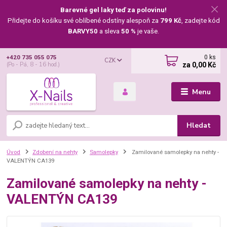
Barevné gel laky teď za polovinu!
Přidejte do košíku své oblíbené odstíny alespoň za
799 Kč
, zadejte kód
BARVY50
a sleva
50 %
je vaše.
0
ks
+420 735 055 075
CZK
za
0,00 Kč
(Po - Pá, 8 - 16 hod.)
Menu
Hledat
Úvod
Zdobení na nehty
Samolepky
Zamilované samolepky na nehty -
VALENTÝN CA139
Zamilované samolepky na nehty -
VALENTÝN CA139