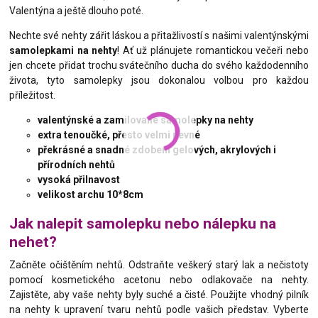
Valentýna a ještě dlouho poté.
Nechte své nehty zářit láskou a přitažlivostí s našimi valentýnskými
samolepkami na nehty
! Ať už plánujete romantickou večeři nebo
jen chcete přidat trochu svátečního ducha do svého každodenního
života, tyto samolepky jsou dokonalou volbou pro každou
příležitost.
valentýnské a zamilované samolepky na nehty
extra tenoučké, přesto velmi pevné
překrásné a snadné zdobení gelových, akrylových i
přírodních nehtů
vysoká přilnavost
velikost archu 10*8cm
Jak nalepit samolepku nebo nálepku na
nehet?
Začněte očištěním nehtů. Odstraňte veškerý starý lak a nečistoty
pomocí kosmetického acetonu nebo odlakovače na nehty.
Zajistěte, aby vaše nehty byly suché a čisté. Použijte vhodný pilník
na nehty k upravení tvaru nehtů podle vašich představ. Vyberte