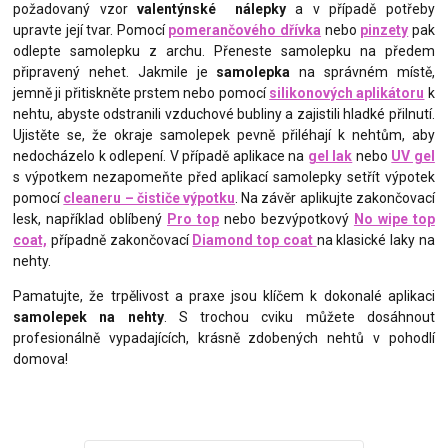
požadovaný vzor
valentýnské
nálepky
a v případě potřeby
upravte její tvar. Pomocí
pomerančového dřívka
nebo
pinzety
pak
odlepte samolepku z archu. Přeneste samolepku na předem
připravený nehet. Jakmile je
samolepka
na správném místě,
jemně ji přitiskněte prstem nebo pomocí
silikonových aplikátoru
k
nehtu, abyste odstranili vzduchové bubliny a zajistili hladké přilnutí.
Ujistěte se, že okraje samolepek pevně přiléhají k nehtům, aby
nedocházelo k odlepení. V případě aplikace na
gel lak
nebo
UV gel
s výpotkem nezapomeňte před aplikací samolepky setřít výpotek
pomocí
cleaneru – čističe výpotku
. Na závěr aplikujte zakončovací
lesk, například oblíbený
Pro top
nebo bezvýpotkový
No wipe top
coat,
případně zakončovací
Diamond top coat
na klasické laky na
nehty.
Pamatujte, že trpělivost a praxe jsou klíčem k dokonalé aplikaci
samolepek na nehty
. S trochou cviku můžete dosáhnout
profesionálně vypadajících, krásně zdobených nehtů v pohodlí
domova!