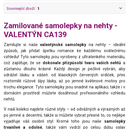
Související zboží
1
Zamilované samolepky na nehty -
VALENTÝN CA139
Zamilujte si naše
valentýnské samolepky
na nehty – ideální
způsob, jak přidat špetku romance ke každému svátečnímu
vzhledu! Tyto samolepky jsou vyrobeny z ultratenkého materiálu,
což zajišťuje, že se
dokonale přizpůsobí tvaru vašich nehtů
a
zůstanou dlouho krásné. Každý design je pečlivě vybrán, aby
odrážel lásku a vášeň: od klasických červených srdíček, přes
roztomilé růžové šípy lásky, až po jemné květinové motivy pro
trochu elegance. Tyto samolepky jsou snadné na aplikaci, takže i v
domácím prostředí můžete dosáhnout profesionálního vzhledu
nehtů.
V naší kolekci najdete různé styly – od odvážných a výrazných až
po jemné a decentní, takže si můžete vybrat přesně to, co nejlépe
vyjadřuje váš osobní styl. Kromě toho jsou naše
samolepky
trvanlivé a odolné
, takže vám vydrží po celou dobu oslav