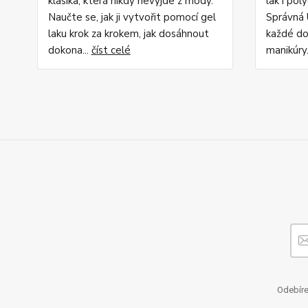
klasika, která nikdy nevyjde z módy.
lak i pol
Naučte se, jak ji vytvořit pomocí gel
Správná 
laku krok za krokem, jak dosáhnout
každé do
dokona...
číst celé
manikúry.
Odebíre