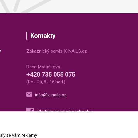
Kontakty
v
Zákaznický servis X-NAILS.cz
Dana Matušková
+420 735 055 075
(Po - Pá, 8 - 16 hod.)
info@x-nails.cz
ovaly se vám reklamy