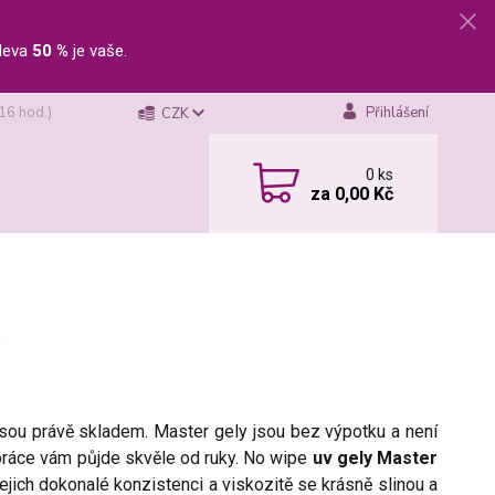
leva
50 %
je vaše.
 16 hod.)
Přihlášení
CZK
0
ks
za
0,00 Kč
jsou právě skladem. Master gely jsou bez výpotku a není
a práce vám půjde skvěle od ruky. No wipe
uv gely Master
jejich dokonalé konzistenci a viskozitě se krásně slinou a