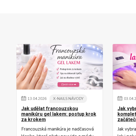
13
.
04
.
2026
X-NAILS NÁVODY
03
.
04
.
Jak udělat francouzskou
Jak vyb
manikúru gel lakem: postup krok
komplet
za krokem
začáteč
Francouzská manikúra je nadčasová
Jak vybr