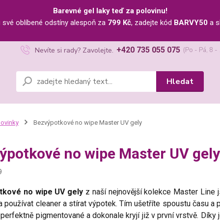
Barevné gel laky teď za polovinu!
u své oblíbené odstíny alespoň za
799 Kč
, zadejte kód
BARVY50
a s
+420 735 055 075
Nevíte si rady? Zavolejte.
(Po - Pá, 8 -
Hledat
ovinky
Bezvýpotkové no wipe Master UV gely
ýpotkové no wipe Master UV gely
9
tkové no wipe UV gely
z naší nejnovější kolekce Master Line 
a používat cleaner a stírat výpotek. Tím ušetříte spoustu času 
 perfektně pigmentované a dokonale kryjí již v první vrstvě. Díky 