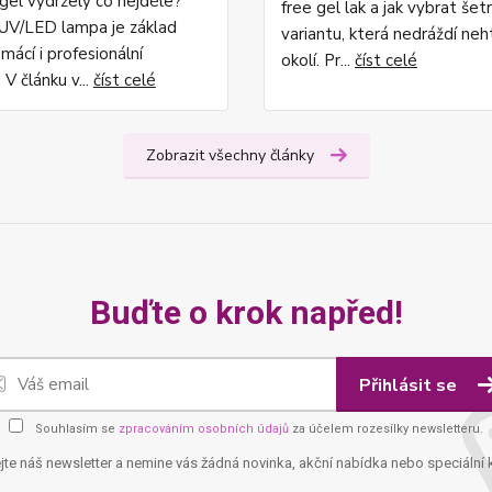
ygel vydržely co nejdéle?
free gel lak a jak vybrat šet
UV/LED lampa je základ
variantu, která nedráždí neh
mácí i profesionální
okolí. Pr...
číst celé
 V článku v...
číst celé
Zobrazit všechny články
Buďte o krok napřed!
Přihlásit se
Souhlasím se
zpracováním osobních údajů
za účelem rozesílky newsletteru.
jte náš newsletter a nemine vás žádná novinka, akční nabídka nebo speciální 