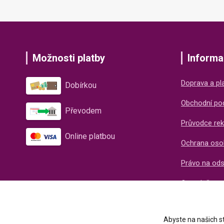
Možnosti platby
Informa
Doprava a pl
Dobírkou
Obchodní po
Převodem
Průvodce rek
Online platbou
Ochrana oso
Právo na od
O společnos
Recenze naš
Abyste na našich st