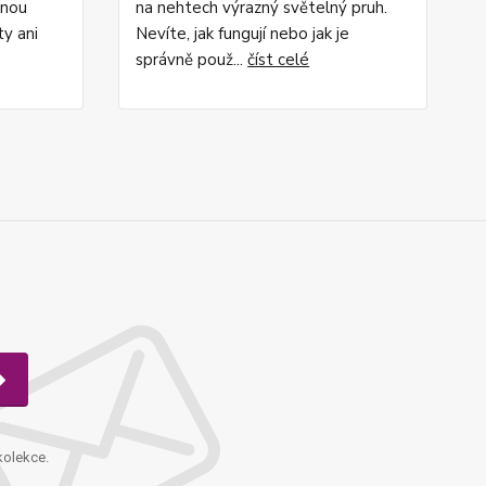
rnou
na nehtech výrazný světelný pruh.
ty ani
Nevíte, jak fungují nebo jak je
správně použ...
číst celé
kolekce.