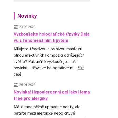
Novinky
23.02.2023
Vyzkoušejte holografické třpytky Deja
vu s fenomenálním třpytem
Milujete třpytivou a oslnivou manikúru
plnou efektivních kompozicí odrážejících
světlo? Pak určitě vyzkoušejte naši
novinku – třpytivé holografické mi...
číst
celé
26.01.2023
Novinka! Hypoalergenní gel laky Hema
free pro alergiky
Máte ráda pěkně upravené nehty, ale
patříte mezi alergické nebo citlivé