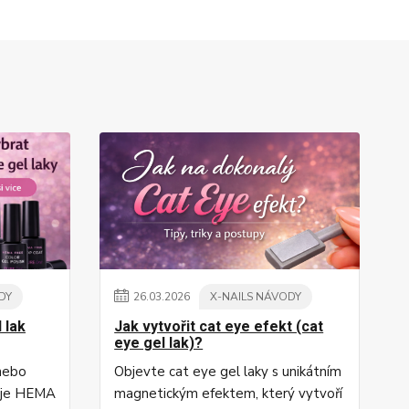
DY
26
.
03
.
2026
X-NAILS NÁVODY
 lak
Jak vytvořit cat eye efekt (cat
eye gel lak)?
 nebo
Objevte cat eye gel laky s unikátním
o je HEMA
magnetickým efektem, který vytvoří