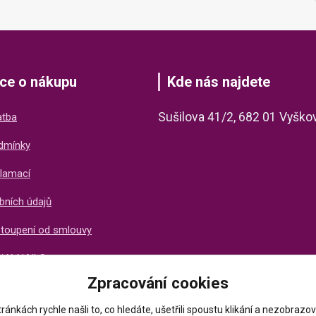
ce o nákupu
Kde nás najdete
Sušilova 41/2, 682 01 Vyško
atba
dmínky
lamací
bních údajů
stoupení od smlouvy
ti X-NAILS
Zpracování cookies
ich zákazníků
ránkách rychle našli to, co hledáte, ušetřili spoustu klikání a nezobraz