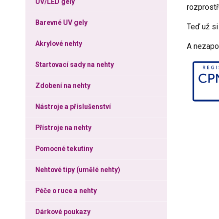
UV/LED gely
rozprostř
Barevné UV gely
Teď už si
Akrylové nehty
A nezapom
Startovací sady na nehty
Zdobení na nehty
Nástroje a příslušenství
Přístroje na nehty
Pomocné tekutiny
Nehtové tipy (umělé nehty)
Péče o ruce a nehty
Dárkové poukazy