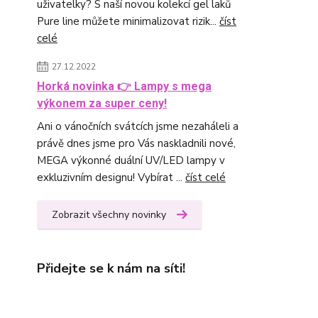
uživatelky? S naší novou kolekcí gel laků
Pure line můžete minimalizovat rizik...
číst
celé
27.12.2022
Horká novinka 👉 Lampy s mega
výkonem za super ceny!
Ani o vánočních svátcích jsme nezaháleli a
právě dnes jsme pro Vás naskladnili nové,
MEGA výkonné duální UV/LED lampy v
exkluzivním designu! Vybírat ...
číst celé
Zobrazit všechny novinky
Přidejte se k nám na síti!