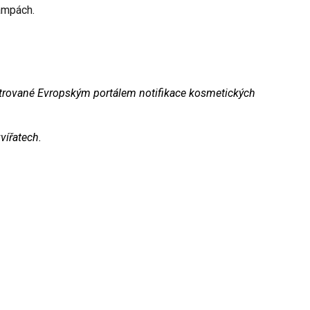
lampách.
strované Evropským portálem notifikace kosmetických
vířatech.