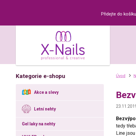
Přidejte do košík
Kategorie e-shopu
Úvod
N
Bezv
Akce a slevy
23.11.201
Letní nehty
Bezvýpo
Gel laky na nehty
tedy třeb
Line jsou