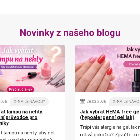
Novinky z našeho blogu
2026
X-NAILS NÁVODY
28
.
03
.
2026
X-NAILS NÁVO
rat lampu na nehty:
Jak vybrat HEMA free gel
ní průvodce pro
(hypoalergenní gel lak)
níky
Trápí vás alergie na gel lak
at lampu na nehty, aby gel
citlivá pokožka? Zjistěte, c