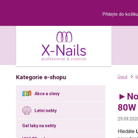
Přidejte do košík
Kategorie e-shopu
Úvod
N
►Nov
Akce a slevy
80
Letní nehty
29.09.202
Gel laky na nehty
Hledáte