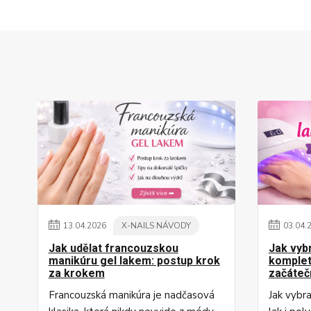
13
.
04
.
2026
X-NAILS NÁVODY
03
.
04
.
Jak udělat francouzskou
Jak vyb
manikúru gel lakem: postup krok
komplet
za krokem
začáteč
Francouzská manikúra je nadčasová
Jak vybr