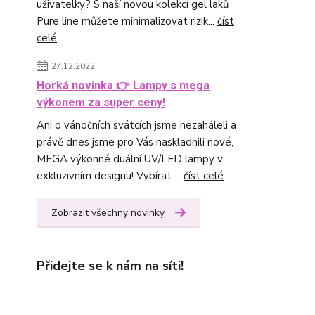
uživatelky? S naší novou kolekcí gel laků
Pure line můžete minimalizovat rizik...
číst
celé
27.12.2022
Horká novinka 👉 Lampy s mega
výkonem za super ceny!
Ani o vánočních svátcích jsme nezaháleli a
právě dnes jsme pro Vás naskladnili nové,
MEGA výkonné duální UV/LED lampy v
exkluzivním designu! Vybírat ...
číst celé
Zobrazit všechny novinky
Přidejte se k nám na síti!