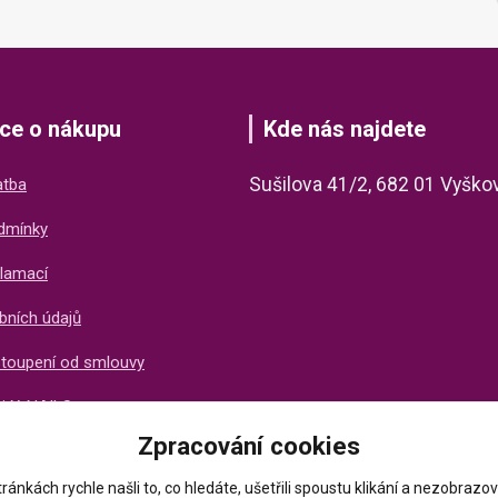
ce o nákupu
Kde nás najdete
Sušilova 41/2, 682 01 Vyško
atba
dmínky
lamací
bních údajů
stoupení od smlouvy
ti X-NAILS
Zpracování cookies
ich zákazníků
ránkách rychle našli to, co hledáte, ušetřili spoustu klikání a nezobraz