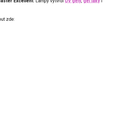
aster Excellent
. Lampy vytvrdí
UV gely
,
gel laky
i
ut zde: