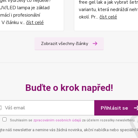
ygel vydržely co nejdéle?
free gel lak a jak vybrat šet
UV/LED lampa je základ
variantu, která nedráždí neh
mácí i profesionální
okolí. Pr...
číst celé
 V článku v...
číst celé
Zobrazit všechny články
Buďte o krok napřed!
Přihlásit se
Souhlasím se
zpracováním osobních údajů
za účelem rozesílky newsletteru.
jte náš newsletter a nemine vás žádná novinka, akční nabídka nebo speciální 