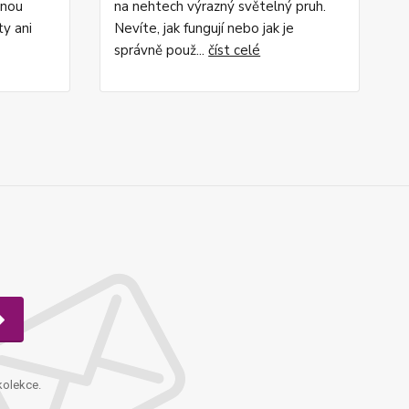
rnou
na nehtech výrazný světelný pruh.
ty ani
Nevíte, jak fungují nebo jak je
správně použ...
číst celé
kolekce.