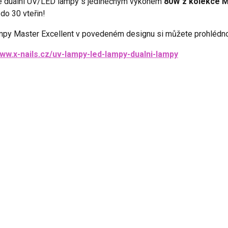
 duální UV/LED lampy s jedinečným výkonem
80W z kolekce M
do 30 vteřin!
ampy Master Excellent v povedeném designu si můžete prohlédno
www.x-nails.cz/uv-lampy-led-lampy-dualni-lampy