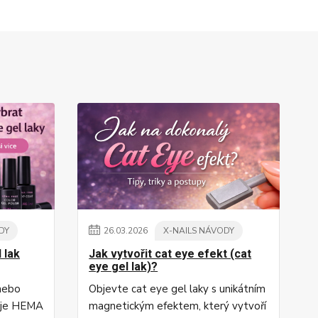
DY
26
.
03
.
2026
X-NAILS NÁVODY
 lak
Jak vytvořit cat eye efekt (cat
eye gel lak)?
 nebo
Objevte cat eye gel laky s unikátním
o je HEMA
magnetickým efektem, který vytvoří