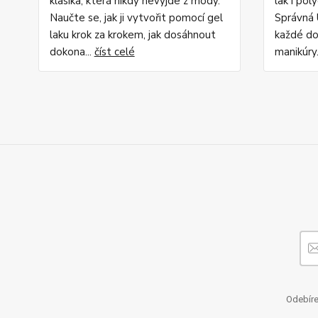
klasika, která nikdy nevyjde z módy.
lak i pol
Naučte se, jak ji vytvořit pomocí gel
Správná 
laku krok za krokem, jak dosáhnout
každé do
dokona...
číst celé
manikúry.
Odebíre