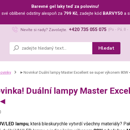
Barevné gel laky teď za polovinu!
u své oblíbené odstíny alespoň za
799 Kč
, zadejte kód
BARVY50
a s
+420 735 055 075
Nevíte si rady? Zavolejte.
(Po - Pá, 8 -
Hledat
ovinky
►Novinka! Duální lampy Master Excellent se super výkonem 80
inka! Duální lampy Master Exce
W◄
0
UV/LED lampu
, která bleskurychle vytvrdí všechny materiály? Pa