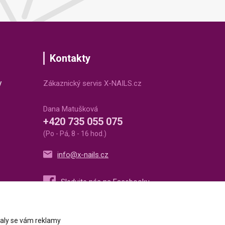
Kontakty
v
Zákaznický servis X-NAILS.cz
Dana Matušková
+420 735 055 075
(Po - Pá, 8 - 16 hod.)
info@x-nails.cz
ovaly se vám reklamy