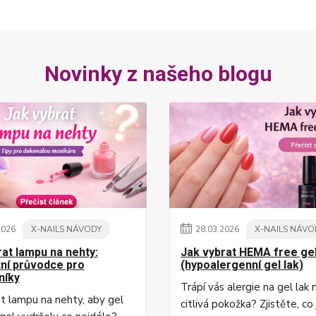
Novinky z našeho blogu
2026
X-NAILS NÁVODY
28
.
03
.
2026
X-NAILS NÁVO
rat lampu na nehty:
Jak vybrat HEMA free gel
ní průvodce pro
(hypoalergenní gel lak)
níky
Trápí vás alergie na gel lak
at lampu na nehty, aby gel
citlivá pokožka? Zjistěte, c