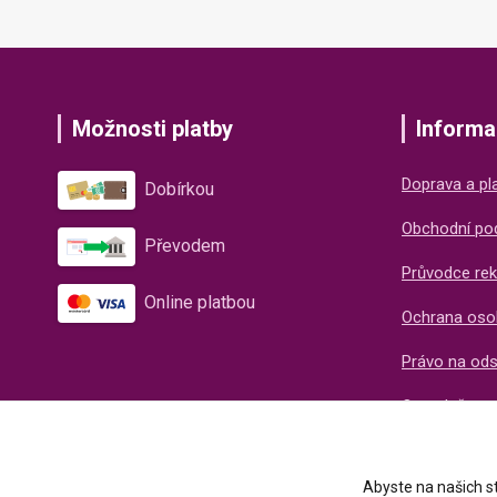
Možnosti platby
Informa
Doprava a pl
Dobírkou
Obchodní po
Převodem
Průvodce rek
Online platbou
Ochrana oso
Právo na od
O společnos
Recenze naš
Abyste na našich st