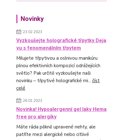
Novinky
23.02.2023
Vyzkoušejte holografické třpytky Deja
vu s fenomenálním třpytem
Milujete třpytivou a oslnivou manikúru
plnou efektivních kompozicí odrážejících
světlo? Pak určitě vyzkoušejte naši
novinku – třpytivé holografické mi...
číst
celé
26.01.2023
Novinka! Hypoalergenní gel laky Hema
free pro alergiky
Máte ráda pěkně upravené nehty, ale
patříte mezi alergické nebo citlivé