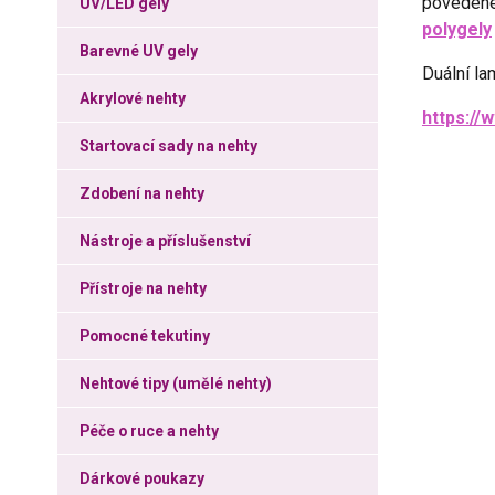
povedené
UV/LED gely
polygely
Barevné UV gely
Duální l
Akrylové nehty
https://
Startovací sady na nehty
Zdobení na nehty
Nástroje a příslušenství
Přístroje na nehty
Pomocné tekutiny
Nehtové tipy (umělé nehty)
Péče o ruce a nehty
Dárkové poukazy