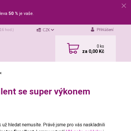
leva
50 %
je vaše.
 16 hod.)
Přihlášení
CZK
0
ks
za
0,00 Kč
W◄
llent se super výkonem
k už hledat nemusíte. Právě jsme pro vás naskladnili