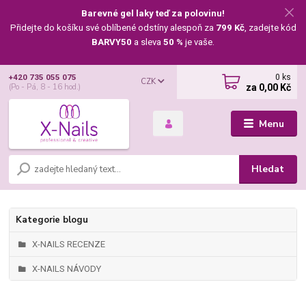
Barevné gel laky teď za polovinu!
Přidejte do košíku své oblíbené odstíny alespoň za
799 Kč
, zadejte kód
BARVY50
a sleva
50 %
je vaše.
0
ks
+420 735 055 075
CZK
za
0,00 Kč
(Po - Pá, 8 - 16 hod.)
Menu
Hledat
Kategorie blogu
X-NAILS RECENZE
X-NAILS NÁVODY