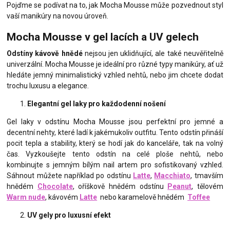
Pojďme se podívat na to, jak Mocha Mousse může pozvednout styl
vaší manikúry na novou úroveň.
Mocha Mousse v gel lacích a UV gelech
Odstíny kávově hnědé
nejsou jen uklidňující, ale také neuvěřitelně
univerzální. Mocha Mousse je ideální pro různé typy manikúry, ať už
hledáte jemný minimalistický vzhled nehtů, nebo jim chcete dodat
trochu luxusu a elegance.
Elegantní gel laky pro každodenní nošení
Gel laky v odstínu Mocha Mousse jsou perfektní pro jemné a
decentní nehty, které ladí k jakémukoliv outfitu. Tento odstín přináší
pocit tepla a stability, který se hodí jak do kanceláře, tak na volný
čas. Vyzkoušejte tento odstín na celé ploše nehtů, nebo
kombinujte s jemným bílým nail artem pro sofistikovaný vzhled.
Sáhnout můžete například po odstínu
Latte
,
Macchiato
, tmavším
hnědém
Chocolate
, oříškově hnědém odstínu
Peanut
, tělovém
Warm nude
, kávovém
Latte
nebo karamelově hnědém
Toffee
UV gely pro luxusní efekt