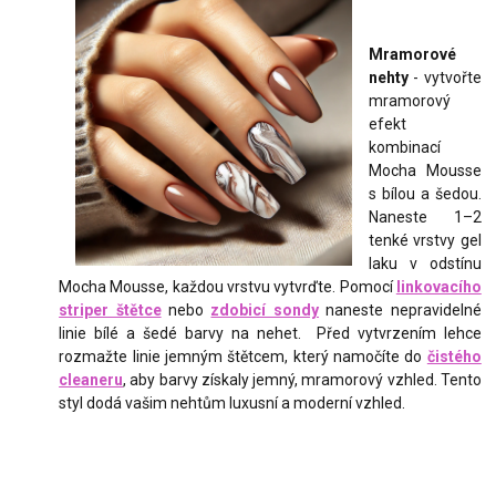
Mr
amorové
nehty
- vytvořte
mramorový
efekt
kombinací
Mocha Mousse
s bílou a šedou.
Naneste 1–2
tenké vrstvy gel
laku v odstínu
Mocha Mousse, každou vrstvu vytvrďte. Pomocí
linkovacího
striper štětce
nebo
zdobicí sondy
naneste nepravidelné
linie bílé a šedé barvy na nehet. Před vytvrzením lehce
rozmažte linie jemným štětcem, který namočíte do
čistého
cleaneru
, aby barvy získaly jemný, mramorový vzhled. Tento
styl dodá vašim nehtům luxusní a moderní vzhled.