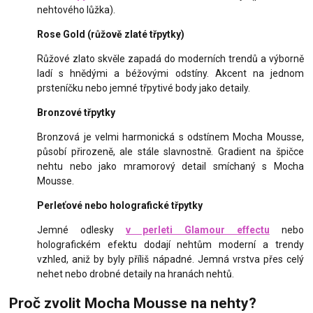
nehtového lůžka).
Rose Gold (růžově zlaté třpytky)
Růžové zlato skvěle zapadá do moderních trendů a výborně
ladí s hnědými a béžovými odstíny. Akcent na jednom
prsteníčku nebo jemné třpytivé body jako detaily.
Bronzové třpytky
Bronzová je velmi harmonická s odstínem Mocha Mousse,
působí přirozeně, ale stále slavnostně. Gradient na špičce
nehtu nebo jako mramorový detail smíchaný s Mocha
Mousse.
Perleťové nebo holografické třpytky
Jemné odlesky
v perleti Glamour effectu
nebo
holografickém efektu dodají nehtům moderní a trendy
vzhled, aniž by byly příliš nápadné. Jemná vrstva přes celý
nehet nebo drobné detaily na hranách nehtů.
Proč zvolit Mocha Mousse na nehty?