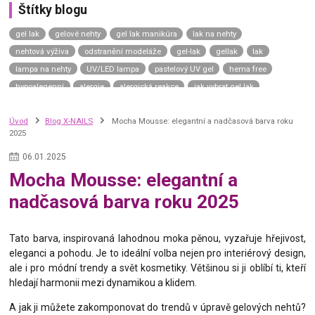
Štítky blogu
gel lak
gelové nehty
gel lak manikúra
lak na nehty
nehtová výživa
odstranění modeláže
gel-lak
gellak
lak
lampa na nehty
UV/LED lampa
pastelový UV gel
hema free
hypoalegenní
alergie
alergická reakce
jak vybrat gel lak
gel lak návod
gel lak aplikace
top coat
závěrečný lesk
Úvod
Blog X-NAILS
Mocha Mousse: elegantní a nadčasová barva roku
top coat universe
top coat neptune
top coat uranus sky
2025
top coat saturn moon
top coat mars road
top coat venus shine
top coat mercury dream
uv gel top coat
p.shine
06
.
01
.
2025
manikúra na přírodní nehty
přírodní nehty
přírodní manikúra
Mocha Mousse: elegantní a
japonská manikúra
japonský p-shine
vyživující lak na nehty
nadčasová barva roku 2025
výživný lak na nehty
complete repair
care gel
green spa
calcium gel
nail hardener
vitamin bomb
zničené nehty
Tato barva, inspirovaná lahodnou moka pěnou, vyzařuje hřejivost,
slabé nehty
kondicionér na nehty
tenké nehty
thermo gel lak
eleganci a pohodu. Je to ideální volba nejen pro interiérový design,
termo lak
ale i pro módní trendy a svět kosmetiky. Většinou si ji oblíbí ti, kteří
hledají harmonii mezi dynamikou a klidem.
A jak ji můžete zakomponovat do trendů v úpravě gelových nehtů?