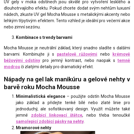
UV gely v moka odstínech jsou skvělé pro vytvoření lesklého a
dlouhotrvajícího efektu. Pokud chcete dodat svým nehtům luxusní
nádech, zkuste UV gel Mocha Mousse s metalickými akcenty nebo
lehkým třpytivým efektem. Tento vzhled je ideální pro večerní akce
nebo zimní sezónu.
Kombinace s trendy barvami
Mocha Mousse je neutrální základ, který snadno sladíte s dalšími
barvami. Kombinujte ji s
pastelově růžovými
nebo
krémově
béžovými odstíny
pro jemný kontrast, nebo naopak s
temně
modrou
či zlatými detaily pro dramatický efekt.
Nápady na gel lak manikúru a gelové nehty v
barvě roku Mocha Mousse
Minimalistická elegance
– použijte odstín Mocha Mousse
jako základ a přidejte tenké bílé nebo zlaté linie pro
jednoduchý, ale sofistikovaný design. Využít můžete také
jemné
zdobicí linkovací štětce
, nebo třeba tenoučké
samolepicí zdobicí pásky na nehty
.
Mramorové nehty