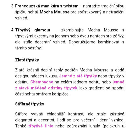
Francouzská manikúra s twistem
– nahraďte tradiční bílou
špičku nehtů
Mocha Mousse
pro sofistikovaný a netradiční
vzhled.
Třpytivý glamour
– zkombinujte Mocha Mousse s
třpytivými akcenty na jednom nebo dvou nehtech pro zářivý,
ale stále decentní vzhled. Doporučujeme kombinovat s
těmito odstíny:
Zlaté třpytky
Zlatá krásně doplní teplý podtón Mocha Mousse a dodá
designu nádech luxusu.
Jemné zlaté třpytky
nebo třpytky v
odstínu
Champagne
na celém jednom nehtu, nebo
jemné
zlatavě měděné odstíny třpytek
jako gradient od spodní
části nehtu směrem ke špičce.
Stříbrné třpytky
Stříbro vytváří chladnější kontrast, ale stále zůstává
elegantní a decentní. Hodí se pro večerní i denní vzhled.
Tenké
třpytivé linie
nebo zdůraznění lunuly (polokruh u